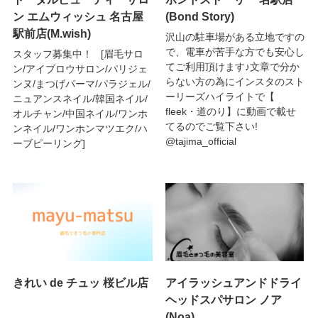
ン エムウィッシュ 名古屋
(Bond Story)
駅前店(M.wish)
沢山の駐車場がある立地ですの
で、電車が苦手な方でも安心し
スタッフ募集中！ [眉毛サロ
てご利用頂けます♪文章で分か
ン/アイブロウサロン/パリジェ
らない方の為にインスタのスト
ンヌ/まつげパーマ/パラジェル/
ーリーズハイライトで【
ニュアンスネイル/韓国ネイル/
fleek・道のり】に動画で載せ
オルチャン/中国ネイル/ワンホ
てるのでご覧下さい!
ンネイル/ワンホンマツエク/ハ
@tajima_official
ーブピーリング]
きれい de チュッ 桜ビル店
アイラッシュアンドドライ
ヘッドスパサロン ノア
(Noa)