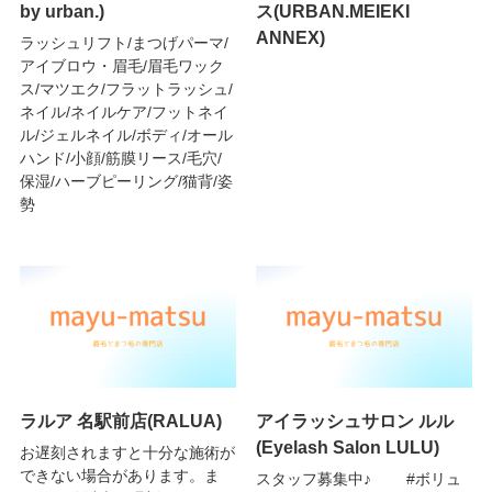
by urban.)
ス(URBAN.MEIEKI
ANNEX)
ラッシュリフト/まつげパーマ/
アイブロウ・眉毛/眉毛ワック
ス/マツエク/フラットラッシュ/
ネイル/ネイルケア/フットネイ
ル/ジェルネイル/ボディ/オール
ハンド/小顔/筋膜リース/毛穴/
保湿/ハーブピーリング/猫背/姿
勢
ラルア 名駅前店(RALUA)
アイラッシュサロン ルル
(Eyelash Salon LULU)
お遅刻されますと十分な施術が
できない場合があります。ま
スタッフ募集中♪ #ボリュ