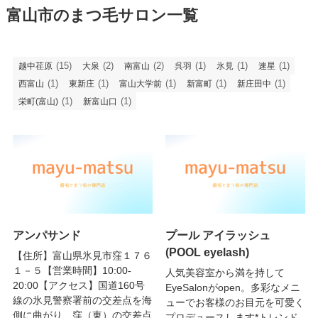
富山市のまつ毛サロン一覧
(15)
(2)
(2)
(1)
(1)
(1)
越中荏原
大泉
南富山
呉羽
氷見
速星
(1)
(1)
(1)
(1)
(1)
西富山
東新庄
富山大学前
新富町
新庄田中
(1)
(1)
栄町(富山)
新富山口
アンパサンド
プール アイラッシュ
(POOL eyelash)
【住所】富山県氷見市窪１７６
１－５【営業時間】10:00-
人気美容室から満を持して
20:00【アクセス】国道160号
EyeSalonがopen。多彩なメニ
線の氷見警察署前の交差点を海
ューでお客様のお目元を可愛く
側に曲がり、窪（東）の交差点
プロデュースします*トレンド