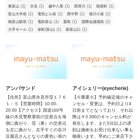
(1)
(1)
(1)
(1)
(1)
東富山
氷見
越中八尾
西滑川
朝菜町
(1)
(1)
(1)
(1)
富山大学前
電気ビル前
西中野
堀川小泉
(1)
(1)
(1)
(1)
南富山駅前
電鉄富山
粟島
国際会議場前
(1)
(1)
(1)
大手モール
栄町(富山)
新富山口
アンパサンド
アイシェリー(eyecherie)
【住所】富山県氷見市窪１７６
【※重要※】予約確定後のキャ
１－５【営業時間】10:00-
ンセル・変更は、予約日より4
20:00【アクセス】国道160号
日前までとなっており、それ以
線の氷見警察署前の交差点を海
降は￥3.300のキャンセル料が
側に曲がり、窪（東）の交差点
発生します。また5分以上の遅
を左に曲がり、左手すぐの谷川
刻は施術をお受け出来ない事も
豆腐店さんとなりの黄色い扉の
御座います。早めにご来店下さ