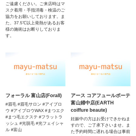
ご遠慮ください。ご来店時はマ
スク着用・手指消毒・検温のご
協力をお願いしております。ま
た、37.5℃以上発熱があるお客
様の施術はお断りしておりま
す。
フォーラル 富山店(Forall)
アース コアフュールボーテ
富山婦中店(EARTH
#眉毛 #眉毛サロン #アイブロ
coiffure beaute)
ウ #アイブロウWAX #まつエク
#まつ毛エクステ #フラットラ
妊娠中の方はお受けできかねま
ッシュ #光脱毛 #光フェイシャ
すので、ご了承下さいませ。ま
ル #富山
た予約時間に遅れる場合は事前