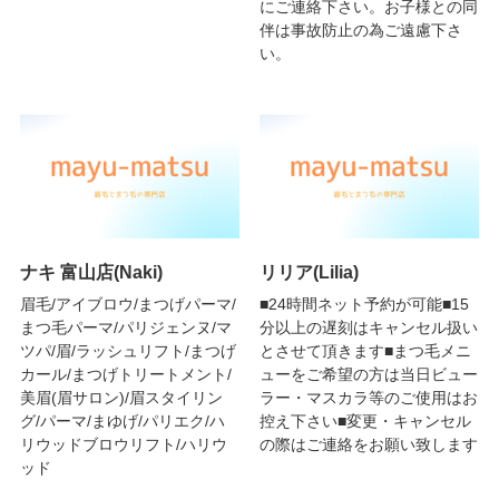
にご連絡下さい。お子様との同
伴は事故防止の為ご遠慮下さ
い。
ナキ 富山店(Naki)
リリア(Lilia)
眉毛/アイブロウ/まつげパーマ/
■24時間ネット予約が可能■15
まつ毛パーマ/パリジェンヌ/マ
分以上の遅刻はキャンセル扱い
ツパ/眉/ラッシュリフト/まつげ
とさせて頂きます■まつ毛メニ
カール/まつげトリートメント/
ューをご希望の方は当日ビュー
美眉(眉サロン)/眉スタイリン
ラー・マスカラ等のご使用はお
グ/パーマ/まゆげ/パリエク/ハ
控え下さい■変更・キャンセル
リウッドブロウリフト/ハリウ
の際はご連絡をお願い致します
ッド