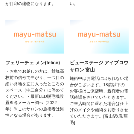
が目印の建物になります。
い。
フェリーチェ メン(felice)
ビューステージ アイブロウ
サロン 富山
・お車でお越しの方は、雄峰高
校前の信号で曲がり、一つ目の
施術中はお電話に出られない場
細い路地を左に入ったところの
合がございます。18歳以下の
スペース（中二台分）に停めて
お客様はご来店時、親権者の電
ください。・最新LED脱毛機設
話確認をさせていただきます。
置※各メーカー調べ（2022
ご来店時間に遅れた場合は仕上
年）※このサロンの施術者は男
げのメイクや施術をお断りさせ
性となる場合があります。
ていただきます。[富山駅/眉/眉
毛]