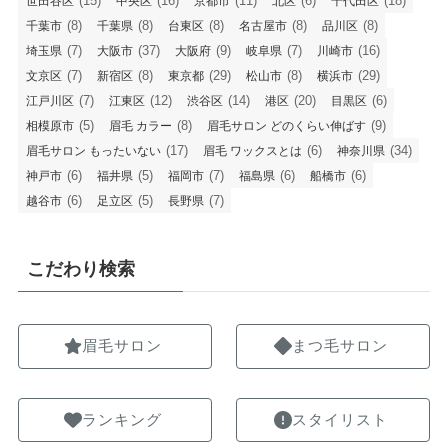
(15)
(16)
(11)
(6)
(18)
世田谷区
中央区
京都市
北区
千代田区
(8)
(8)
(8)
(8)
(8)
千葉市
千葉県
台東区
名古屋市
品川区
(7)
(37)
(9)
(7)
(16)
埼玉県
大阪市
大阪府
岐阜県
川崎市
(7)
(8)
(29)
(8)
(29)
文京区
新宿区
東京都
松山市
横浜市
(7)
(12)
(14)
(20)
(6)
江戸川区
江東区
渋谷区
港区
目黒区
(5)
(8)
(9)
相模原市
眉毛 カラー
眉毛サロン どのくらい伸ばす
(17)
(6)
(34)
眉毛サロン もったいない
眉毛 ワックスとは
神奈川県
(6)
(5)
(7)
(6)
(6)
神戸市
福井県
福岡市
福島県
船橋市
(6)
(5)
(7)
越谷市
足立区
長野県
こだわり検索
眉毛サロン
まつ毛サロン
ランキング
スタイリスト