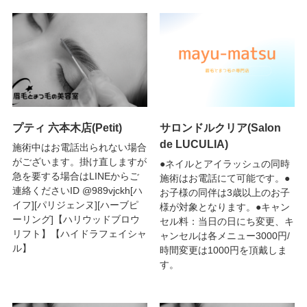
プティ 六本木店(Petit)
サロンドルクリア(Salon
de LUCULIA)
施術中はお電話出られない場合
がございます。掛け直しますが
●ネイルとアイラッシュの同時
急を要する場合はLINEからご
施術はお電話にて可能です。●
連絡くださいID @989vjckh[ハ
お子様の同伴は3歳以上のお子
イフ][パリジェンヌ][ハーブピ
様が対象となります。●キャン
ーリング]【ハリウッドブロウ
セル料：当日の日にち変更、キ
リフト】【ハイドラフェイシャ
ャンセルは各メニュー3000円/
ル】
時間変更は1000円を頂戴しま
す。