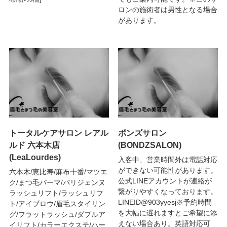
ロンの施術者は男性となる場合
があります。
トータルケアサロン レアル
ボンズサロン
ルド 六本木店
(BONDZSALON)
(LeaLourdes)
入客中、営業時間外は電話対応
ができない可能性があります。
六本木/恵比寿/麻布十番/マツエ
公式LINEアカウントが連絡が
ク/まつ毛パーマ/パリジェンヌ
繋がりやすくなっております。
ラッシュリフト/ラッシュリフ
LINEID@903yyesj※予約時間
ト/アイブロウ/眉毛スタイリン
を大幅に遅れますとご希望に添
グ/フラットラッシュ/ダブルア
えない場合あり。英語対応可
イリフト/カラーエクステ/ハー