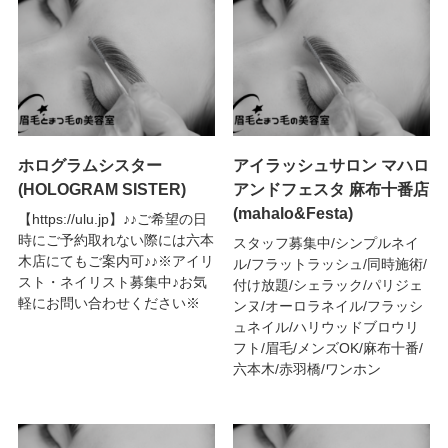
ホログラムシスター
アイラッシュサロン マハロ
(HOLOGRAM SISTER)
アンドフェスタ 麻布十番店
(mahalo&Festa)
【https://ulu.jp】♪♪ご希望の日
時にご予約取れない際には六本
スタッフ募集中/シンプルネイ
木店にてもご案内可♪♪※アイリ
ル/フラットラッシュ/同時施術/
スト・ネイリスト募集中♪お気
付け放題/シェラック/パリジェ
軽にお問い合わせください※
ンヌ/オーロラネイル/フラッシ
ュネイル/ハリウッドブロウリ
フト/眉毛/メンズOK/麻布十番/
六本木/赤羽橋/ワンホン