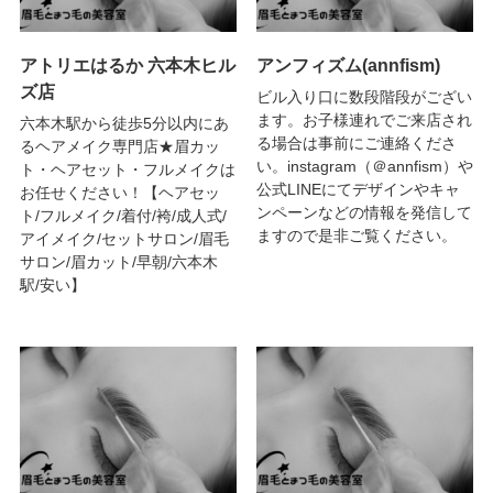
アトリエはるか 六本木ヒル
アンフィズム(annfism)
ズ店
ビル入り口に数段階段がござい
ます。お子様連れでご来店され
六本木駅から徒歩5分以内にあ
る場合は事前にご連絡くださ
るヘアメイク専門店★眉カッ
い。instagram（＠annfism）や
ト・ヘアセット・フルメイクは
公式LINEにてデザインやキャ
お任せください！【ヘアセッ
ンペーンなどの情報を発信して
ト/フルメイク/着付/袴/成人式/
ますので是非ご覧ください。
アイメイク/セットサロン/眉毛
サロン/眉カット/早朝/六本木
駅/安い】