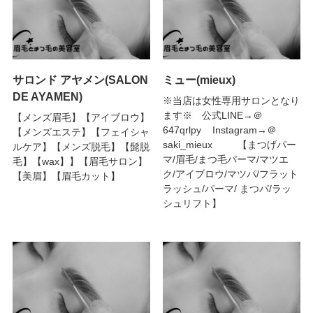
サロンド アヤメン(SALON
ミュー(mieux)
DE AYAMEN)
※当店は女性専用サロンとなり
ます※ 公式LINE→＠
【メンズ眉毛】【アイブロウ】
647qrlpy Instagram→＠
【メンズエステ】【フェイシャ
saki_mieux 【まつげパー
ルケア】【メンズ脱毛】【髭脱
マ/眉毛/まつ毛パーマ/マツエ
毛】【wax】】【眉毛サロン】
ク/アイブロウ/マツパ/フラット
【美眉】【眉毛カット】
ラッシュ/パーマ/ まつパ/ラッ
シュリフト】