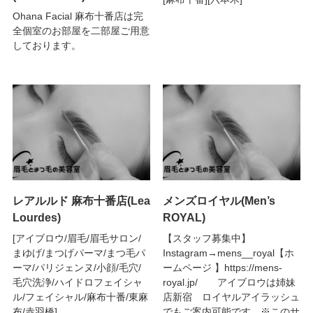
Ohana Facial 麻布十番店は完
全個室のお部屋を二部屋ご用意
しております。
レアルルド 麻布十番店(Lea
メンズロイヤル(Men’s
Lourdes)
ROYAL)
[アイブロウ/眉毛/眉毛サロン/
【スタッフ募集中】
まゆげ/まつげパーマ/まつ毛パ
Instagram→mens__royal【ホ
ーマ/パリジェンヌ/小顔/毛穴/
ームページ 】https://mens-
毛穴洗浄/ハイドロフェイシャ
royal.jp/ アイブロウは姉妹
ル/フェイシャル/麻布十番/東麻
店新宿 ロイヤルアイラッシュ
布/赤羽橋]
でもご案内可能です。※このサ