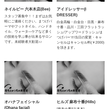
ネイルビー 六本木店(Bee)
アイドレッサー(I
DRESSER)
スタッフ募集中！！まずはお気
軽にご連絡ください。まつげパ
白金高輪・白金台・目黒・麻布
ーマやフットネイル、ハンドネ
十番・品川・三田フラットラッ
イル、ウォータ―ケアなど多く
シュ/アップワードラッシュ/ま
の技術を学ぶ事が出来るサロン
つげパーマ/当日の変更・キャ
です。未経験者大歓迎♪♪
ンセルはキャンセル料(￥2000)
を頂きます。
オハナフェイシャル
ヒルズ 麻布十番(Hills)
(Ohana facial)
[麻布十番][六本木]