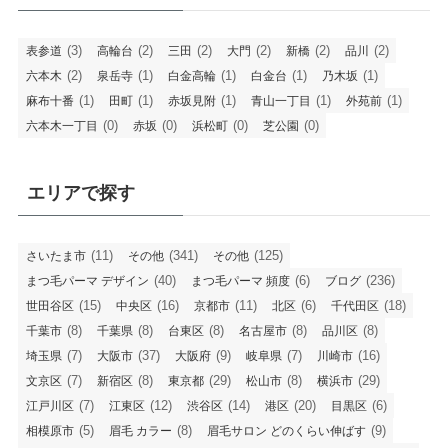
(3)
(2)
(2)
(2)
(2)
(2)
表参道
高輪台
三田
大門
新橋
品川
(2)
(1)
(1)
(1)
(1)
六本木
泉岳寺
白金高輪
白金台
乃木坂
(1)
(1)
(1)
(1)
(1)
麻布十番
田町
赤坂見附
青山一丁目
外苑前
(0)
(0)
(0)
(0)
六本木一丁目
赤坂
浜松町
芝公園
エリアで探す
(11)
(341)
(125)
さいたま市
その他
その他
(40)
(6)
(236)
まつ毛パーマ デザイン
まつ毛パーマ 頻度
ブログ
(15)
(16)
(11)
(6)
(18)
世田谷区
中央区
京都市
北区
千代田区
(8)
(8)
(8)
(8)
(8)
千葉市
千葉県
台東区
名古屋市
品川区
(7)
(37)
(9)
(7)
(16)
埼玉県
大阪市
大阪府
岐阜県
川崎市
(7)
(8)
(29)
(8)
(29)
文京区
新宿区
東京都
松山市
横浜市
(7)
(12)
(14)
(20)
(6)
江戸川区
江東区
渋谷区
港区
目黒区
(5)
(8)
(9)
相模原市
眉毛 カラー
眉毛サロン どのくらい伸ばす