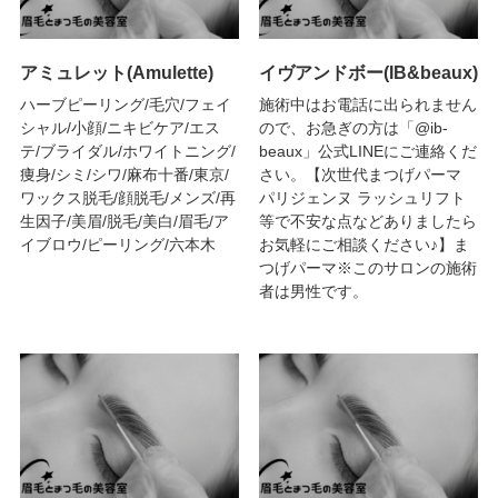
アミュレット(Amulette)
イヴアンドボー(IB&beaux)
ハーブピーリング/毛穴/フェイ
施術中はお電話に出られません
シャル/小顔/ニキビケア/エス
ので、お急ぎの方は「@ib-
テ/ブライダル/ホワイトニング/
beaux」公式LINEにご連絡くだ
痩身/シミ/シワ/麻布十番/東京/
さい。【次世代まつげパーマ
ワックス脱毛/顔脱毛/メンズ/再
パリジェンヌ ラッシュリフト
生因子/美眉/脱毛/美白/眉毛/ア
等で不安な点などありましたら
イブロウ/ピーリング/六本木
お気軽にご相談ください♪】ま
つげパーマ※このサロンの施術
者は男性です。