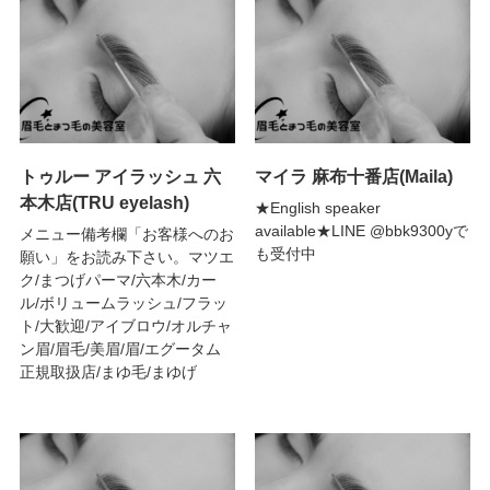
トゥルー アイラッシュ 六
マイラ 麻布十番店(Maila)
本木店(TRU eyelash)
★English speaker
available★LINE @bbk9300yで
メニュー備考欄「お客様へのお
も受付中
願い」をお読み下さい。マツエ
ク/まつげパーマ/六本木/カー
ル/ボリュームラッシュ/フラッ
ト/大歓迎/アイブロウ/オルチャ
ン眉/眉毛/美眉/眉/エグータム
正規取扱店/まゆ毛/まゆげ