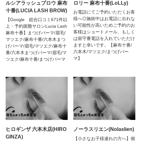
ルシアラッシュブロウ 麻布
ロリー 麻布十番(LoLLy)
十番(LUCIA LASH BROW)
お電話にてご予約いただくお客
様へ◎施術中はお電話に出れな
【Google 総合口コミ671件以
い可能性が高いためご予約のお
上・予約困難サロンLucia Lash
客様はショートメール、もしく
麻布十番】まつげパーマ/眉毛/
は留守番電話を入れていただけ
マツエク/麻布十番/六本木まつ
ますと幸いです。【麻布十番/
げパーマ/眉毛/マツエク/麻布十
六本木/マツエク/まつげパー
番/六本木まつげパーマ/眉毛/マ
マ】
ツエク/麻布十番/まつげパーマ
ヒロギンザ 六本木店(HIRO
ノーラスリエン(Nolaslien)
GINZA)
【小さなお子様連れの方へ】個