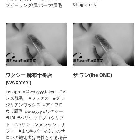
&English ok
ブピーリング/眉/パーマ/眉毛
ワクシー 麻布十番店
ザ ワン(the ONE)
(WAXYYY.)
instagram＠waxyyy,tokyo #メ
ンズ脱毛 #ワックス #ブラ
ジリアンワックス #アイブロ
ウ #眉毛 #waxyyy #ワクシー
#HBL #ハリウッドブロウリフ
ト #パリジェンヌラッシュリ
フト #まつ毛パーマ※このサ
ロンの施術者は男性となる場合