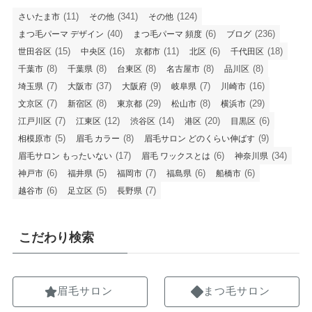
(11)
(341)
(124)
さいたま市
その他
その他
(40)
(6)
(236)
まつ毛パーマ デザイン
まつ毛パーマ 頻度
ブログ
(15)
(16)
(11)
(6)
(18)
世田谷区
中央区
京都市
北区
千代田区
(8)
(8)
(8)
(8)
(8)
千葉市
千葉県
台東区
名古屋市
品川区
(7)
(37)
(9)
(7)
(16)
埼玉県
大阪市
大阪府
岐阜県
川崎市
(7)
(8)
(29)
(8)
(29)
文京区
新宿区
東京都
松山市
横浜市
(7)
(12)
(14)
(20)
(6)
江戸川区
江東区
渋谷区
港区
目黒区
(5)
(8)
(9)
相模原市
眉毛 カラー
眉毛サロン どのくらい伸ばす
(17)
(6)
(34)
眉毛サロン もったいない
眉毛 ワックスとは
神奈川県
(6)
(5)
(7)
(6)
(6)
神戸市
福井県
福岡市
福島県
船橋市
(6)
(5)
(7)
越谷市
足立区
長野県
こだわり検索
眉毛サロン
まつ毛サロン