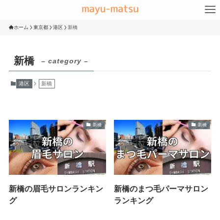
ホーム
東京都
港区
新橋
新橋
– category –
港区
新橋
新橋
新橋
新橋の眉毛サロンランキン
新橋のまつ毛パーマサロン
グ
ランキング