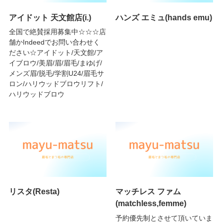
アイドット 天文館店(i.)
ハンズ エミュ(hands emu)
全国で絶賛採用募集中☆☆☆店
舗かIndeedでお問い合わせく
ださい☆アイドット/天文館/ア
イブロウ/美眉/眉/眉毛/まゆげ/
メンズ眉/脱毛/学割U24/眉毛サ
ロン/ハリウッドブロウリフト/
ハリウッドブロウ
リスタ(Resta)
マッチレス ファム
(matchless,femme)
予約優先制とさせて頂いていま