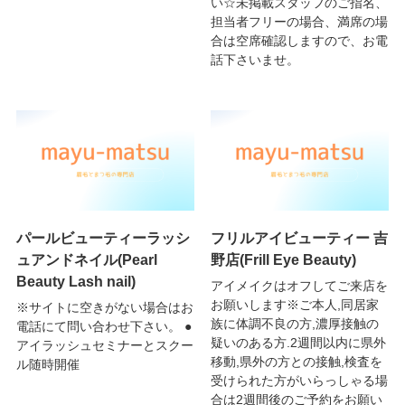
い☆未掲載スタッフのご指名、
担当者フリーの場合、満席の場
合は空席確認しますので、お電
話下さいませ。
パールビューティーラッシ
フリルアイビューティー 吉
ュアンドネイル(Pearl
野店(Frill Eye Beauty)
Beauty Lash nail)
アイメイクはオフしてご来店を
お願いします※ご本人,同居家
※サイトに空きがない場合はお
族に体調不良の方,濃厚接触の
電話にて問い合わせ下さい。 ●
疑いのある方.2週間以内に県外
アイラッシュセミナーとスクー
移動,県外の方との接触,検査を
ル随時開催
受けられた方がいらっしゃる場
合は2週間後のご予約をお願い