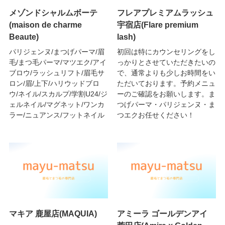
メゾンドシャルムボーテ
フレアプレミアムラッシュ
(maison de charme
宇宿店(Flare premium
Beaute)
lash)
パリジェンヌ/まつげパーマ/眉
初回は特にカウンセリングをし
毛/まつ毛パーマ/マツエク/アイ
っかりとさせていただきたいの
ブロウ/ラッシュリフト/眉毛サ
で、通常よりも少しお時間をい
ロン/眉/上下/ハリウッドブロ
ただいております。予約メニュ
ウ/ネイル/スカルプ/学割U24/ジ
ーのご確認をお願いします。ま
ェルネイル/マグネット/ワンカ
つげパーマ・パリジェンヌ・ま
ラー/ニュアンス/フットネイル
つエクお任せください！
マキア 鹿屋店(MAQUIA)
アミーラ ゴールデンアイ