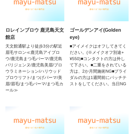
ロレインブロウ 鹿児島天文
ゴールデンアイ(Golden
館店
eye)
天文館通駅より徒歩3分の駅近
■アイメイクはオフしてきてく
眉毛サロン≪鹿児島アイブロ
ださい。(※メイクオフ別途+
ウ/鹿児島まつ毛パーマ/鹿児島
¥550)■コンタクトの方は外し
パリジェンヌ/鹿児島美眉/ブロ
て下さい。■二重をされている
ウラミネーション/ハリウッド
方は、2か月間施術NG■ブライ
ブロウリフト/まつげパーマ/美
ダルの方は1週間前にパッチテ
眉/眉毛/まつ毛パーマ/まつ毛カ
ストをしてください。当日NG
ール≫