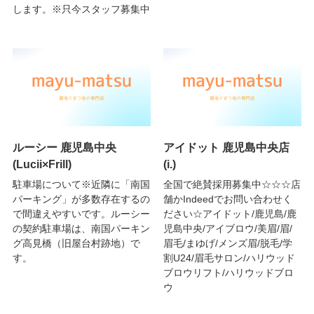
します。※只今スタッフ募集中
ルーシー 鹿児島中央
アイドット 鹿児島中央店
(Lucii×Frill)
(i.)
駐車場について※近隣に「南国
全国で絶賛採用募集中☆☆☆店
パーキング」が多数存在するの
舗かIndeedでお問い合わせく
で間違えやすいです。ルーシー
ださい☆アイドット/鹿児島/鹿
の契約駐車場は、南国パーキン
児島中央/アイブロウ/美眉/眉/
グ高見橋（旧屋台村跡地）で
眉毛/まゆげ/メンズ眉/脱毛/学
す。
割U24/眉毛サロン/ハリウッド
ブロウリフト/ハリウッドブロ
ウ