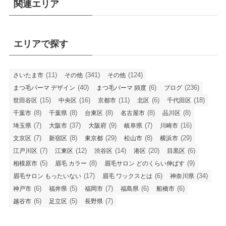
関連エリア
エリアで探す
(11)
(341)
(124)
さいたま市
その他
その他
(40)
(6)
(236)
まつ毛パーマ デザイン
まつ毛パーマ 頻度
ブログ
(15)
(16)
(11)
(6)
(18)
世田谷区
中央区
京都市
北区
千代田区
(8)
(8)
(8)
(8)
(8)
千葉市
千葉県
台東区
名古屋市
品川区
(7)
(37)
(9)
(7)
(16)
埼玉県
大阪市
大阪府
岐阜県
川崎市
(7)
(8)
(29)
(8)
(29)
文京区
新宿区
東京都
松山市
横浜市
(7)
(12)
(14)
(20)
(6)
江戸川区
江東区
渋谷区
港区
目黒区
(5)
(8)
(9)
相模原市
眉毛 カラー
眉毛サロン どのくらい伸ばす
(17)
(6)
(34)
眉毛サロン もったいない
眉毛 ワックスとは
神奈川県
(6)
(5)
(7)
(6)
(6)
神戸市
福井県
福岡市
福島県
船橋市
(6)
(5)
(7)
越谷市
足立区
長野県