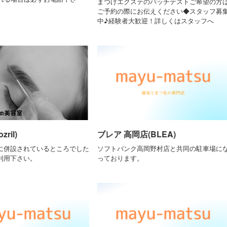
まつげエクステのパッチテストご希望の方
ご予約の際にお伝えください◆スタッフ募
中♪経験者大歓迎！詳しくはスタッフへ
ril)
ブレア 高岡店(BLEA)
に併設されているところでした
ソフトバンク高岡野村店と共同の駐車場に
利用下さい。
っております。