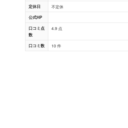
定休日
不定休
公式HP
口コミ点
4.9 点
数
口コミ数
10 件