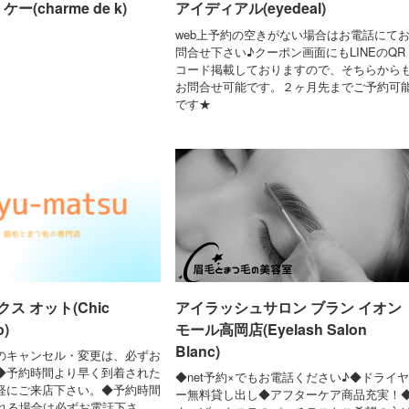
ー(charme de k)
アイディアル(eyedeal)
web上予約の空きがない場合はお電話にて
問合せ下さい♪クーポン画面にもLINEのQR
コード掲載しておりますので、そちらから
お問合せ可能です。２ヶ月先までご予約可
です★
ス オット(Chic
アイラッシュサロン ブラン イオン
o)
モール高岡店(Eyelash Salon
Blanc)
のキャンセル・変更は、必ずお
◆予約時間より早く到着された
◆net予約×でもお電話ください♪◆ドライヤ
軽にご来店下さい。◆予約時間
ー無料貸し出し◆アフターケア商品充実！
遅れる場合は必ずお電話下さ