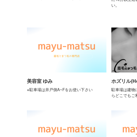
い。
美容室 ゆみ
ホズリル(Hoz
※駐車場は井戸側A~Fをお使い下さい
駐車場は建物
らどこでもご