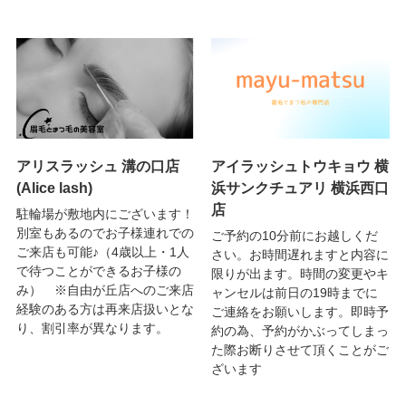
アリスラッシュ 溝の口店
アイラッシュトウキョウ 横
(Alice lash)
浜サンクチュアリ 横浜西口
店
駐輪場が敷地内にございます！
別室もあるのでお子様連れでの
ご予約の10分前にお越しくだ
ご来店も可能♪（4歳以上・1人
さい。お時間遅れますと内容に
で待つことができるお子様の
限りが出ます。時間の変更やキ
み） ※自由が丘店へのご来店
ャンセルは前日の19時までに
経験のある方は再来店扱いとな
ご連絡をお願いします。即時予
り、割引率が異なります。
約の為、予約がかぶってしまっ
た際お断りさせて頂くことがご
ざいます