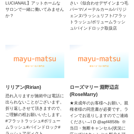
LUCIANAIL】アットホームな
さい《似合わせデザインまつ毛
サロンで一緒に働いてみません
パーマ/メーテルカール/パリジ
か？
ェンヌ/ラッシュリフト/フラッ
トラッシュ/ボリュームラッシ
ュ/バインドロック取扱店
リリアン(Ririan)
ローズマリー 淵野辺店
(RoseMarry)
恐れ入りますが施術中は電話に
出られないことがございます。
★未成年のお客様へお願い。親
折り返しさせて頂きますので、
権者様の同意書が必要です。ラ
ご理解の程お願いいたします。
インでお送りしますのでご連絡
#フラットラッシュ#ボリュー
ください→I D @apf4858b ※
ムラッシュ#バインドロック#
当日・無断キャンセル(状況に
ラッシュアディクト