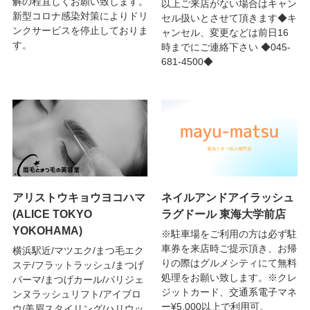
解の程宜しくお願い致します。
以上ご来店がない場合はキャン
新型コロナ感染対策によりドリ
セル扱いとさせて頂きます◆キ
ンクサービスを停止しておりま
ャンセル、変更などは前日16
す。
時までにご連絡下さい ◆045-
681-4500◆
アリストウキョウヨコハマ
ネイルアンドアイラッシュ
(ALICE TOKYO
ラグドール 東海大学前店
YOKOHAMA)
※駐車場をご利用の方は必ず駐
車券を来店時ご提示頂き、お帰
横浜駅近/マツエク/まつ毛エク
りの際はグルメシティにて無料
ステ/フラットラッシュ/まつげ
処理をお願い致します。※クレ
パーマ/まつげカール/パリジェ
ジットカード、交通系電子マネ
ンヌラッシュリフト/アイブロ
ー¥5,000以上で利用可。
ウ/美眉スタイリング/ハリウッ