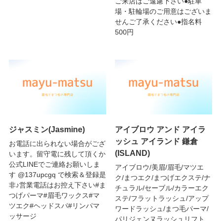
ご来店はご遠慮下さい●駐車
場・駐輪場のご用意はございま
せんご了承ください●指名料
500円
ジャスミン(Jasmine)
アイブロウ アンド アイラ
ッシュ アイランド 鎌倉
お電話に出られない場合がござ
(ISLAND)
います。留守電に残して頂くか
公式LINEでご連絡お願いしま
アイブロウ/美眉/眉毛/マツエ
す @137upcgq で検索＆登録是
ク/まつエク/まつげエクステ/ナ
非♪営業電話はお控え下さい#ま
チュラル/セーブル/カラーエク
つげパーマ#眉毛ワックス#マ
ステ/フラットラッシュ/アップ
ツエク#ヘッドスパ#リンパマ
ワードラッシュ/まつ毛パーマ/
ッサージ
パリジェンヌラッシュリフト