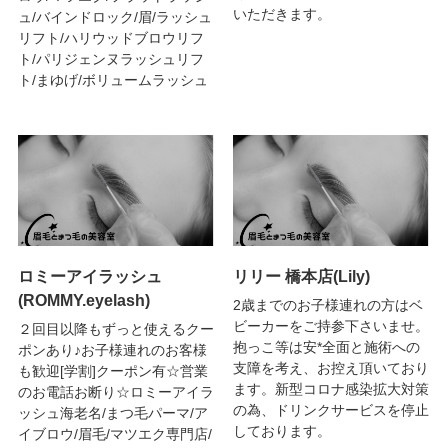
いただきます。
ュ/バインドロック/眉/ラッシュ
リフト/ハリウッドブロウリフ
ト/パリジェンヌラッシュリフ
ト/まゆげ/ボリュームラッシュ
ロミーアイラッシュ
リリー 橋本店(Lily)
(ROMMY.eyelash)
2歳までのお子様連れの方はベ
ビーカーをご持参下さいませ。
２回目以降もずっと使えるクー
抱っこ等は安*全面と施術への
ポンあり♪お子様連れのお客様
支障を考え、お控え頂いており
も歓迎[学割]クーポン有☆営業
ます。新型コロナ感染拡大対策
のお電話お断り☆ロミーアイラ
の為、ドリンクサービスを停止
ッシュ海老名/まつ毛パーマ/ア
しております。
イブロウ/眉毛/マツエク専門店/