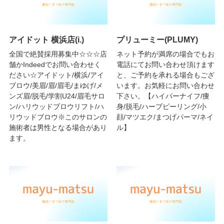
アイドット 横浜店(i.)
プリューミー(PLUMY)
全国で絶賛採用募集中☆☆☆店
ネット予約が満席の場合でもお
舗かIndeedでお問い合わせく
電話にてお問い合わせ頂けます
ださい☆アイドット/横浜/アイ
と、ご予約を承れる場合もござ
ブロウ/美眉/眉/眉毛/まゆげ/メ
います。お気軽にお問い合わせ
ンズ眉/脱毛/学割U24/眉毛サロ
下さい。【ハイパーナイフ/痩
ン/ハリウッドブロウリフト/ハ
身/脱毛/ハーブピーリング/小
リウッドブロウ※このサロンの
顔/マツエク/まつげパーマ/ネイ
施術者は男性となる場合があり
ル】
ます。