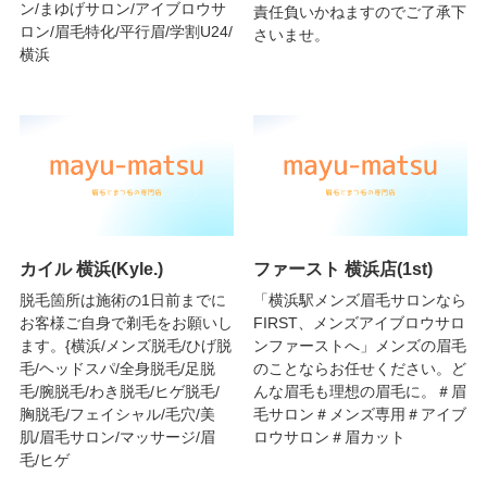
ン/まゆげサロン/アイブロウサ
責任負いかねますのでご了承下
ロン/眉毛特化/平行眉/学割U24/
さいませ。
横浜
カイル 横浜(Kyle.)
ファースト 横浜店(1st)
脱毛箇所は施術の1日前までに
「横浜駅メンズ眉毛サロンなら
お客様ご自身で剃毛をお願いし
FIRST、メンズアイブロウサロ
ます。{横浜/メンズ脱毛/ひげ脱
ンファーストへ」メンズの眉毛
毛/ヘッドスパ/全身脱毛/足脱
のことならお任せください。ど
毛/腕脱毛/わき脱毛/ヒゲ脱毛/
んな眉毛も理想の眉毛に。＃眉
胸脱毛/フェイシャル/毛穴/美
毛サロン＃メンズ専用＃アイブ
肌/眉毛サロン/マッサージ/眉
ロウサロン＃眉カット
毛/ヒゲ