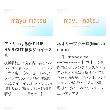
アトリエはるか PLUS
ネオリーブ クーロ(Neolive
HAIR CUT 横浜ジョイナス
curro)
店
～旧：Neolive curro
nail&eyelash～【EYE】３ヶ月
横浜駅徒歩５分以内にあるヘア
以内に美容メンテナンスをされ
メイク・眉カット・ドライカッ
ているお客様はお断りさせてい
ト専門店！【ヘアセット/ヘア
ただく場合がございます。パリ
メイク/フルメイク/着付/袴/成
ジェンヌ/横浜/アイブロウ/眉
人式/アイメイク/セットサロン/
毛/まつげパーマ/パリジェンヌ
眉毛サロン/眉カット/早朝/横浜
上下/マツエク
駅/安い/メンズ眉カット】