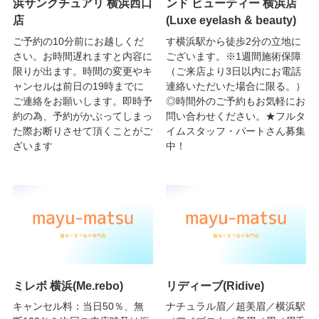
浜サンクチュアリ 横浜西口
ンド ビューティー 横浜店
店
(Luxe eyelash & beauty)
ご予約の10分前にお越しくだ
す横浜駅から徒歩2分の立地に
さい。お時間遅れますと内容に
ございます。※1週間施術保障
限りが出ます。時間の変更やキ
（ご来店より3日以内にお電話
ャンセルは前日の19時までに
連絡いただいた場合に限る。）
ご連絡をお願いします。即時予
◎時間外のご予約もお気軽にお
約の為、予約がかぶってしまっ
問い合わせください。★フルタ
た際お断りさせて頂くことがご
イムスタッフ・パートさん募集
ざいます
中！
ミレボ 横浜(Me.rebo)
リディーブ(Ridive)
キャンセル料：当日50％、無
ナチュラル眉／超美眉／横浜駅