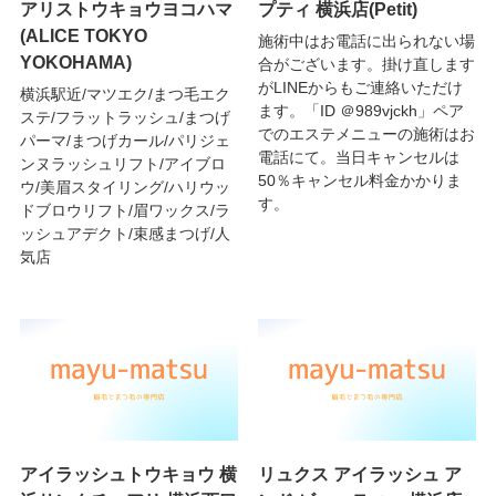
アリストウキョウヨコハマ
プティ 横浜店(Petit)
(ALICE TOKYO
施術中はお電話に出られない場
YOKOHAMA)
合がございます。掛け直します
がLINEからもご連絡いただけ
横浜駅近/マツエク/まつ毛エク
ます。「ID ＠989vjckh」ペア
ステ/フラットラッシュ/まつげ
でのエステメニューの施術はお
パーマ/まつげカール/パリジェ
電話にて。当日キャンセルは
ンヌラッシュリフト/アイブロ
50％キャンセル料金かかりま
ウ/美眉スタイリング/ハリウッ
す。
ドブロウリフト/眉ワックス/ラ
ッシュアデクト/束感まつげ/人
気店
アイラッシュトウキョウ 横
リュクス アイラッシュ ア