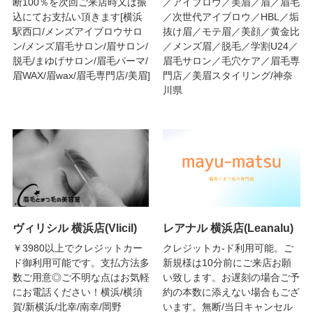
断100％を次回ご来店時又は振
／アイブロウ／美眉／眉／眉毛
込にてお支払い頂きます[横浜
／次世代アイブロウ／HBL／垢
駅西口/メンズアイブロウサロ
抜け眉／モテ眉／美顔／黄金比
ン/メンズ眉毛サロン/眉サロン/
／メンズ眉／脱毛／学割U24／
脱毛/まゆげサロン/眉毛パーマ/
眉毛サロン／毛穴ケア／眉毛専
眉WAX/眉wax/眉毛専門店/美眉]
門店／美眉スタイリング/神奈
川県
ヴィリシル 横浜店(Vlicil)
レアナル 横浜店(Leanalu)
￥3980以上でクレジットカー
クレジットカ-ド利用可能。ご
ド御利用可能です。支払方法多
新規様は10分前にご来店お願
数ご用意◎ご不明な点はお気軽
い致します。お遅刻の場合ご予
にお電話ください！横浜/横須
約の本数に添えない場合もござ
賀/新横浜/北幸/南幸/岡野
います。無断/当日キャンセル