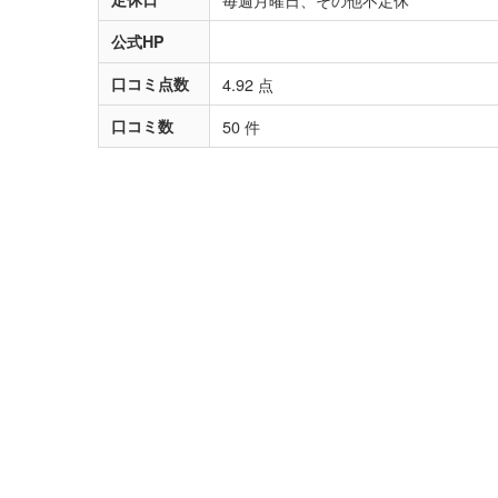
公式HP
口コミ点数
4.92 点
口コミ数
50 件