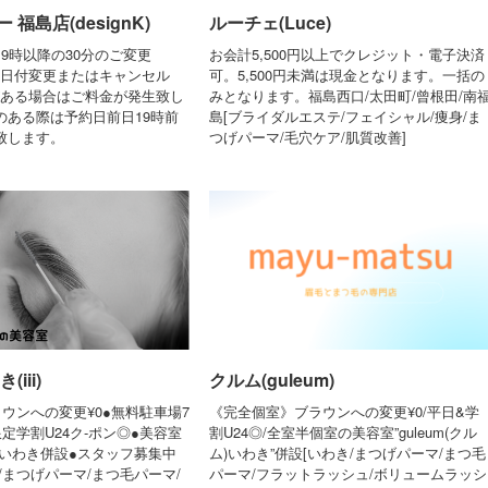
福島店(designK)
ルーチェ(Luce)
9時以降の30分のご変更
お会計5,500円以上でクレジット・電子決済
）お日付変更またはキャンセル
可。5,500円未満は現金となります。一括の
）がある場合はご料金が発生致し
みとなります。福島西口/太田町/曾根田/南
のある際は予約日前日19時前
島[ブライダルエステ/フェイシャル/痩身/ま
致します。
つげパーマ/毛穴ケア/肌質改善]
iii)
クルム(guleum)
ウンへの変更¥0●無料駐車場7
《完全個室》ブラウンへの変更¥0/平日&学
定学割U24ク-ポン◎●美容室
割U24◎/全室半個室の美容室”guleum(クル
ー)」いわき併設●スタッフ募集中
ム)いわき”併設[いわき/まつげパーマ/まつ毛
/まつげパーマ/まつ毛パーマ/
パーマ/フラットラッシュ/ボリュームラッシ