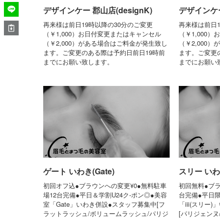
デザインケー 郡山店(designK)
デザインケー 
再来様は前日19時以降の30分のご変更
再来様は前日1
（￥1,000）お日付変更またはキャンセル
（￥1,000
（￥2,000）がある場合はご料金が発生致し
（￥2,000
ます。ご変更のある際は予約日前日19時前
ます。ご変更
までにお願い致します。
までにお願い
ゲート いわき(Gate)
スリー いわき(
初回オフ込●ブラウンへの変更¥0●無料駐車
初回無料●ブラ
場12台完備●平日＆学割U24ク-ポン◎●美容
台完備●平日限
室「Gate」いわき併設●スタッフ募集中[フ
「iii(スリ
ラットラッシュ/ボリュームラッシュ/パリジ
[パリジェンヌ