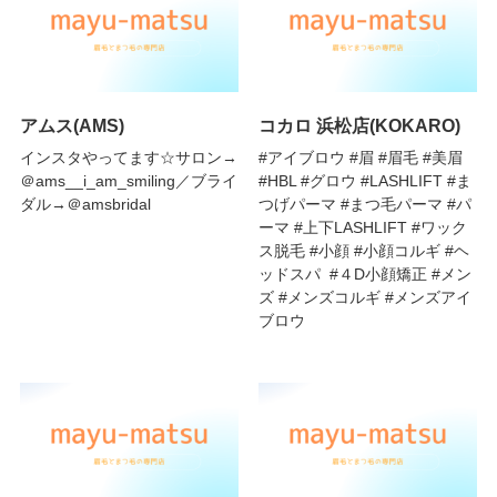
アムス(AMS)
コカロ 浜松店(KOKARO)
インスタやってます☆サロン→
#アイブロウ #眉 #眉毛 #美眉
＠ams__i_am_smiling／ブライ
#HBL #グロウ #LASHLIFT #ま
ダル→＠amsbridal
つげパーマ #まつ毛パーマ #パ
ーマ #上下LASHLIFT #ワック
ス脱毛 #小顔 #小顔コルギ #ヘ
ッドスパ #４D小顔矯正 #メン
ズ #メンズコルギ #メンズアイ
ブロウ