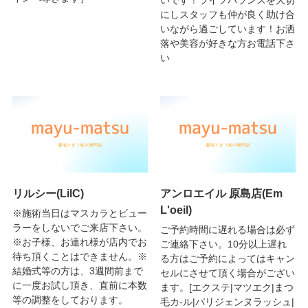
いです！ライフバランスを大切
にしスタッフも仲が良く助け合
いながら過ごしています！お洒
落や美容が好きな方お電話下さ
い
リルシー(LilC)
アンロエイル 原島店(Em
L'oeil)
※施術当日はマスカラとビュー
ラーをしないでご来店下さい。
ご予約時間に遅れる場合は必ず
※お子様、お連れ様が店内でお
ご連絡下さい。10分以上遅れ
待ち頂くことはできません。※
る方はご予約によってはキャン
結婚式等の方は、3週間前まで
セルにさせて頂く場合がござい
に一度お試し頂き、直前に本数
ます。[エクステ|マツエク|まつ
等の調整をしております。
毛カ-ル|パリジェンヌラッシュ|