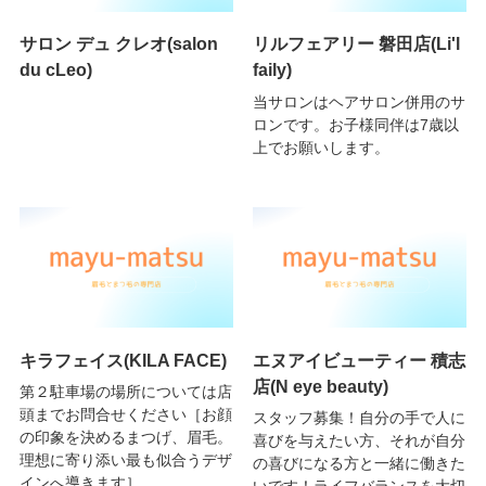
サロン デュ クレオ(salon
リルフェアリー 磐田店(Li'l
du cLeo)
faily)
当サロンはヘアサロン併用のサ
ロンです。お子様同伴は7歳以
上でお願いします。
キラフェイス(KILA FACE)
エヌアイビューティー 積志
店(N eye beauty)
第２駐車場の場所については店
頭までお問合せください［お顔
スタッフ募集！自分の手で人に
の印象を決めるまつげ、眉毛。
喜びを与えたい方、それが自分
理想に寄り添い最も似合うデザ
の喜びになる方と一緒に働きた
インへ導きます］