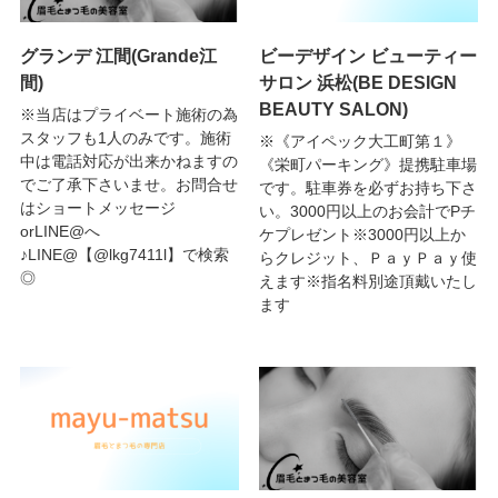
グランデ 江間(Grande江
ビーデザイン ビューティー
間)
サロン 浜松(BE DESIGN
BEAUTY SALON)
※当店はプライベート施術の為
スタッフも1人のみです。施術
※《アイペック大工町第１》
中は電話対応が出来かねますの
《栄町パーキング》提携駐車場
でご了承下さいませ。お問合せ
です。駐車券を必ずお持ち下さ
はショートメッセージ
い。3000円以上のお会計でPチ
orLINE@へ
ケプレゼント※3000円以上か
♪LINE@【@lkg7411l】で検索
らクレジット、ＰａｙＰａｙ使
◎
えます※指名料別途頂戴いたし
ます