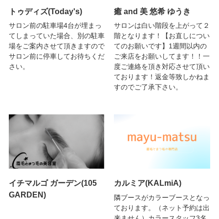
トゥディズ(Today's)
癒 and 美 悠希 ゆうき
サロン前の駐車場4台が埋まっ
サロンは白い階段を上がって２
てしまっていた場合、別の駐車
階となります！【お直しについ
場をご案内させて頂きますので
てのお願いです】1週間以内の
サロン前に停車してお待ちくだ
ご来店をお願いしてます！！一
さい。
度ご連絡を頂き対応させて頂い
ております！返金等致しかねま
すのでご了承下さい。
イチマルゴ ガーデン(105
カルミア(KALmiA)
GARDEN)
隣ブースがカラーブースとなっ
ております。（ネット予約は出
来ません）カラースタッフ3名