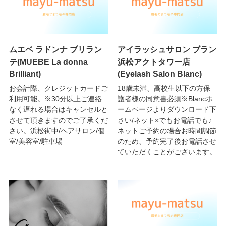
ムエベ ラドンナ ブリラン
アイラッシュサロン ブラン
テ(MUEBE La donna
浜松アクトタワー店
Brilliant)
(Eyelash Salon Blanc)
お会計際、クレジットカードご
18歳未満、高校生以下の方保
利用可能。※30分以上ご連絡
護者様の同意書必須※Blancホ
なく遅れる場合はキャンセルと
ームページよりダウンロード下
させて頂きますのでご了承くだ
さい/ネット×でもお電話でも♪
さい。浜松街中/ヘアサロン/個
ネットご予約の場合お時間調節
室/美容室/駐車場
のため、予約完了後お電話させ
ていただくことがございます。