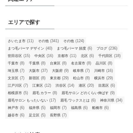
エリアで探す
(11)
(341)
(124)
さいたま市
その他
その他
(40)
(6)
(236)
まつ毛パーマ デザイン
まつ毛パーマ 頻度
ブログ
(15)
(16)
(11)
(6)
(18)
世田谷区
中央区
京都市
北区
千代田区
(8)
(8)
(8)
(8)
(8)
千葉市
千葉県
台東区
名古屋市
品川区
(7)
(37)
(9)
(7)
(16)
埼玉県
大阪市
大阪府
岐阜県
川崎市
(7)
(8)
(29)
(8)
(29)
文京区
新宿区
東京都
松山市
横浜市
(7)
(12)
(14)
(20)
(6)
江戸川区
江東区
渋谷区
港区
目黒区
(5)
(8)
(9)
相模原市
眉毛 カラー
眉毛サロン どのくらい伸ばす
(17)
(6)
(34)
眉毛サロン もったいない
眉毛 ワックスとは
神奈川県
(6)
(5)
(7)
(6)
(6)
神戸市
福井県
福岡市
福島県
船橋市
(6)
(5)
(7)
越谷市
足立区
長野県