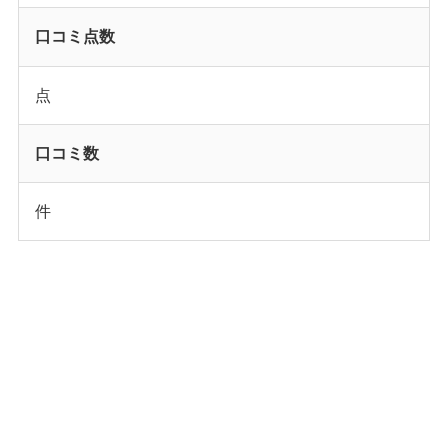
口コミ点数
点
口コミ数
件