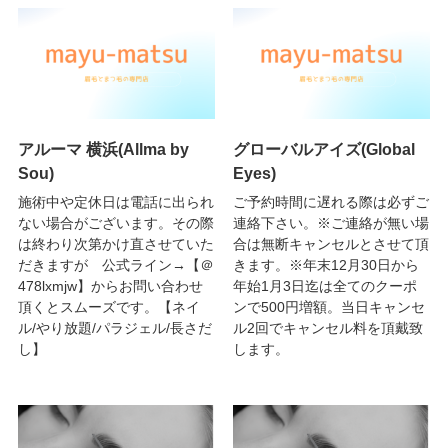
アルーマ 横浜(Allma by
グローバルアイズ(Global
Sou)
Eyes)
施術中や定休日は電話に出られ
ご予約時間に遅れる際は必ずご
ない場合がございます。その際
連絡下さい。※ご連絡が無い場
は終わり次第かけ直させていた
合は無断キャンセルとさせて頂
だきますが 公式ライン→【＠
きます。※年末12月30日から
478lxmjw】からお問い合わせ
年始1月3日迄は全てのクーポ
頂くとスムーズです。【ネイ
ンで500円増額。当日キャンセ
ル/やり放題/パラジェル/長さだ
ル2回でキャンセル料を頂戴致
し】
します。