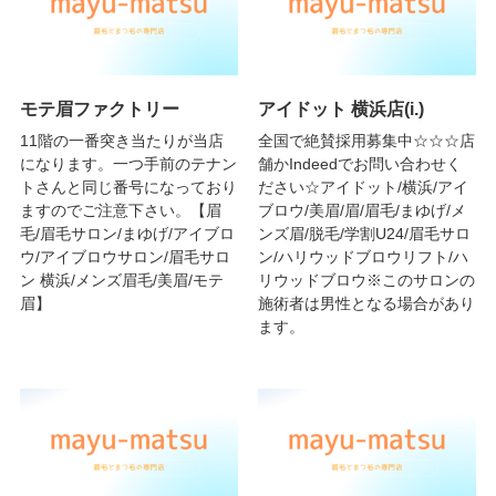
モテ眉ファクトリー
アイドット 横浜店(i.)
11階の一番突き当たりが当店
全国で絶賛採用募集中☆☆☆店
になります。一つ手前のテナン
舗かIndeedでお問い合わせく
トさんと同じ番号になっており
ださい☆アイドット/横浜/アイ
ますのでご注意下さい。【眉
ブロウ/美眉/眉/眉毛/まゆげ/メ
毛/眉毛サロン/まゆげ/アイブロ
ンズ眉/脱毛/学割U24/眉毛サロ
ウ/アイブロウサロン/眉毛サロ
ン/ハリウッドブロウリフト/ハ
ン 横浜/メンズ眉毛/美眉/モテ
リウッドブロウ※このサロンの
眉】
施術者は男性となる場合があり
ます。