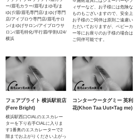
※施術道具にはシェーバーやツ
ー/眉毛カラー/眉毛/まゆ毛/ま
ィザーなど、お子様には危険な
ゆげ/眉/眉毛専門店/まゆげ専門
ものもございますので、安全上
店/アイブロウ専門店/眉毛サロ
お子様のご同伴は原則ご遠慮い
ン/まゆげサロン/アイブロウサ
ただいておりますが、ベビーカ
ロン/眉毛特化/平行眉/学割U24/
ー等にお座りのお子様の場合は
横浜
ご同伴可能です。
フェアブライト 横浜駅前店
コンターウータグミー 英利
(Fere Bright)
花(Khon Taa Uut×Tag me)
横浜駅西口CIALのエスカレー
ターを下り右手CIALに入りま
す1番奥のエスカレーターで2
階までお上がりください上がっ