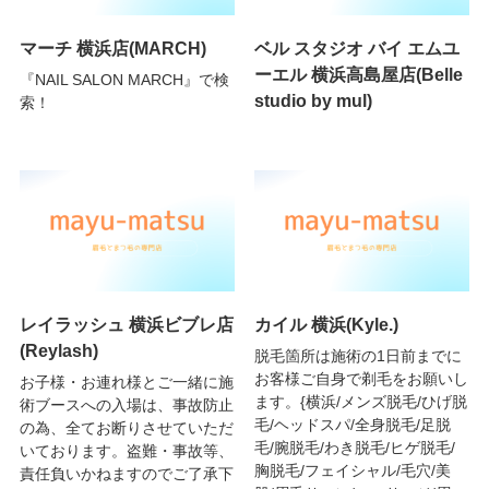
マーチ 横浜店(MARCH)
ベル スタジオ バイ エムユ
ーエル 横浜高島屋店(Belle
『NAIL SALON MARCH』で検
studio by mul)
索！
レイラッシュ 横浜ビブレ店
カイル 横浜(Kyle.)
(Reylash)
脱毛箇所は施術の1日前までに
お客様ご自身で剃毛をお願いし
お子様・お連れ様とご一緒に施
ます。{横浜/メンズ脱毛/ひげ脱
術ブースへの入場は、事故防止
毛/ヘッドスパ/全身脱毛/足脱
の為、全てお断りさせていただ
毛/腕脱毛/わき脱毛/ヒゲ脱毛/
いております。盗難・事故等、
胸脱毛/フェイシャル/毛穴/美
責任負いかねますのでご了承下