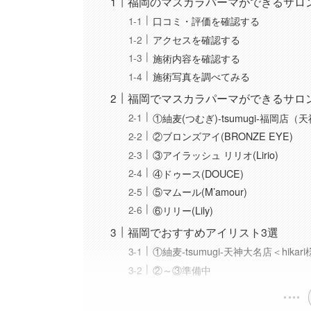
福岡のマスカラパーマができるサロ
口コミ・評価を確認する
アクセスを確認する
施術内容を確認する
施術写真を調べてみる
福岡でマスカラパーマができるサロ
①紬麦(つむぎ)-tsumugi-福岡店
②ブロンズアイ(BRONZE EYE)
③アイラッシュ リリオ(Lirio)
④ドゥース(DOUCE)
⑤マムール(M’amour)
⑥リリー(Lily)
福岡でおすすめアイリスト3選
①紬麦-tsumugi-天神大名店＜hikar
②～③準備中