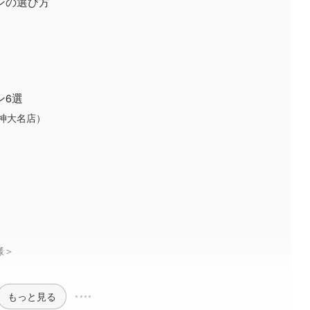
ンの選び方
ン6選
（天神大名店）
i様＞
もっと見る