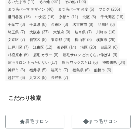
(11)
(341)
(123)
さいたま市
その他
その他
(40)
(6)
(236)
まつ毛パーマ デザイン
まつ毛パーマ 頻度
ブログ
(15)
(16)
(11)
(6)
(18)
世田谷区
中央区
京都市
北区
千代田区
(8)
(8)
(8)
(8)
(8)
千葉市
千葉県
台東区
名古屋市
品川区
(7)
(37)
(9)
(7)
(16)
埼玉県
大阪市
大阪府
岐阜県
川崎市
(7)
(8)
(29)
(8)
(29)
文京区
新宿区
東京都
松山市
横浜市
(7)
(12)
(14)
(20)
(6)
江戸川区
江東区
渋谷区
港区
目黒区
(5)
(8)
(9)
相模原市
眉毛 カラー
眉毛サロン どのくらい伸ばす
(17)
(6)
(34)
眉毛サロン もったいない
眉毛 ワックスとは
神奈川県
(6)
(5)
(7)
(6)
(6)
神戸市
福井県
福岡市
福島県
船橋市
(6)
(5)
(7)
越谷市
足立区
長野県
こだわり検索
眉毛サロン
まつ毛サロン