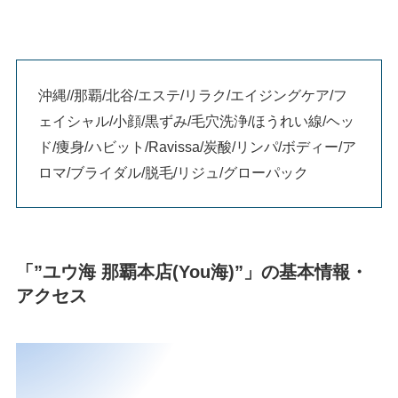
沖縄//那覇/北谷/エステ/リラク/エイジングケア/フ
ェイシャル/小顔/黒ずみ/毛穴洗浄/ほうれい線/ヘッ
ド/痩身/ハビット/Ravissa/炭酸/リンパ/ボディー/ア
ロマ/ブライダル/脱毛/リジュ/グローパック
「”ユウ海 那覇本店(You海)”」の基本情報・
アクセス