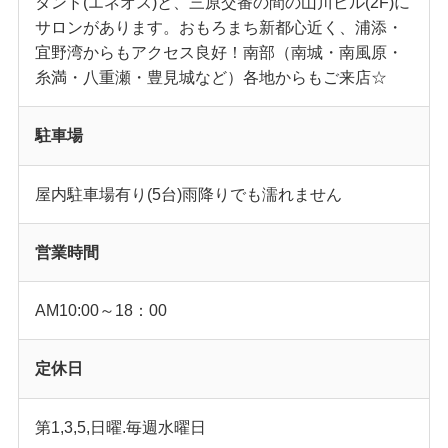
タンド(エネオス)と、三原交番の間の山川ビル(2F)に
サロンがあります。おもろまち新都心近く、浦添・
宜野湾からもアクセス良好！南部（南城・南風原・
糸満・八重瀬・豊見城など）各地からもご来店☆
駐車場
屋内駐車場有り(5台)雨降りでも濡れません
営業時間
AM10:00～18：00
定休日
第1,3,5,日曜.毎週水曜日