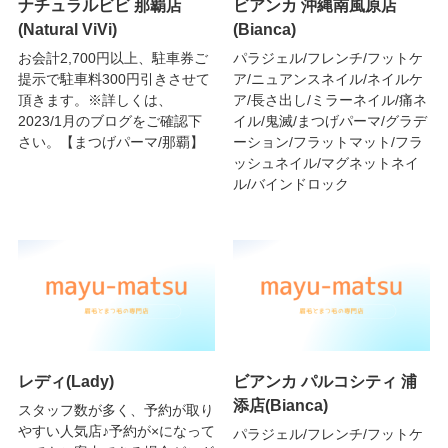
ナチュラルビビ 那覇店
ビアンカ 沖縄南風原店
(Natural ViVi)
(Bianca)
お会計2,700円以上、駐車券ご
パラジェル/フレンチ/フットケ
提示で駐車料300円引きさせて
ア/ニュアンスネイル/ネイルケ
頂きます。※詳しくは、
ア/長さ出し/ミラーネイル/痛ネ
2023/1月のブログをご確認下
イル/鬼滅/まつげパーマ/グラデ
さい。【まつげパーマ/那覇】
ーション/フラットマット/フラ
ッシュネイル/マグネットネイ
ル/バインドロック
レディ(Lady)
ビアンカ パルコシティ 浦
添店(Bianca)
スタッフ数が多く、予約が取り
やすい人気店♪予約が×になって
パラジェル/フレンチ/フットケ