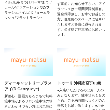
イル/鬼滅/まつげパーマ/まつげ
ず事前にお知らせ下さい。アイ
カール/グラデーション/3D/フ
ラッシュは一週間保障制度有。
ラッシュネイル/ボリュームラ
返金保障無し。お車でお越しの
ッシュ/フラットラッシュ
方、住居用のスペースに駐車い
たしますと警察に通報されま
す。必ず指定駐車場にお願いし
ます。
ディーキャットリープラス
トゥーリ 沖縄市店(Tuuli)
アイ(D Catrry+eye)
●入店いただけるのはお一人の
みとなります。駐車場も１台の
新都心 那覇おもろまちで無料
ため、ご予約時間ちょうどのご
駐車場があるサロン駐車場の場
来店をお願い致します。●お会
所がわかりづらい方はお気軽に