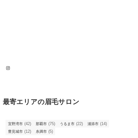
Instagram
最寄エリアの眉毛サロン
(42)
(75)
(22)
(14)
宜野湾市
那覇市
うるま市
浦添市
(12)
(5)
豊見城市
糸満市