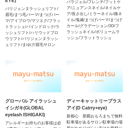
EYE)
パラジェル/フレンチ/フットケ
ア/ニュアンスネイル/ネイルケ
パリジェンヌラッシュリフト/
ア/長さ出し/ミラーネイル/痛ネ
眉毛/まつ毛パーマ/まつげパー
イル/鬼滅/まつげパーマ/まつげ
マ/アイブロウ/マツエク/フラッ
カール/グラデーション/3D/フ
トラッシュ/バインドロック/ラ
ラッシュネイル/ボリュームラ
ッシュリフト/ハリウッドブロ
ッシュ/フラットラッシュ
ウリフト/パリジェンヌラッシ
ュリフト/まゆげ/眉毛サロン
グローバル アイラッシュ
ディーキャットリープラス
イシガキ(GLOBAL
アイ(D Catrry+eye)
eyelash ISHIGAKI)
新都心 那覇おもろまちで無料
駐車場があるサロン駐車場の場
アレルギーお持ちのお客様は必