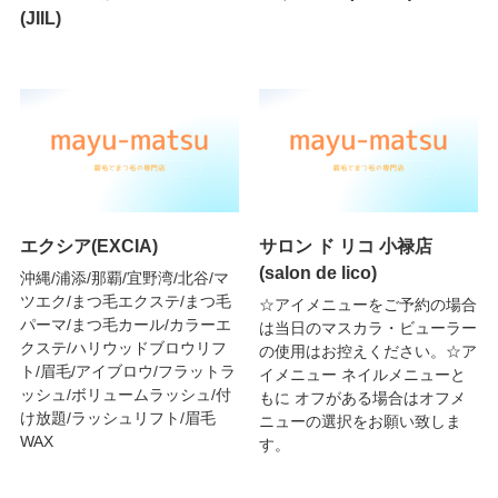
(JIIL)
エクシア(EXCIA)
サロン ド リコ 小禄店
(salon de lico)
沖縄/浦添/那覇/宜野湾/北谷/マ
ツエク/まつ毛エクステ/まつ毛
☆アイメニューをご予約の場合
パーマ/まつ毛カール/カラーエ
は当日のマスカラ・ビューラー
クステ/ハリウッドブロウリフ
の使用はお控えください。☆ア
ト/眉毛/アイブロウ/フラットラ
イメニュー ネイルメニューと
ッシュ/ボリュームラッシュ/付
もに オフがある場合はオフメ
け放題/ラッシュリフト/眉毛
ニューの選択をお願い致しま
WAX
す。