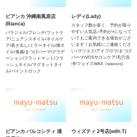
ビアンカ 沖縄南風原店
レディ(Lady)
(Bianca)
スタッフ数が多く、予約が取り
やすい人気店♪予約が×になって
パラジェル/フレンチ/フットケ
いてもご案内できる場合がござ
ア/ニュアンスネイル/ネイルケ
います！お気軽にご連絡くださ
ア/長さ出し/ミラーネイル/痛ネ
い♪マツエク/アイブロウ/まつげ
イル/鬼滅/まつげパーマ/グラデ
パーマ/VOSサロンケア/毛穴洗
ーション/フラットマット/フラ
浄/フェイスWAX（waxxxx)
ッシュネイル/マグネットネイ
ル/バインドロック
ビアンカ パルコシティ 浦
ウィズティ 2号店(with.T)