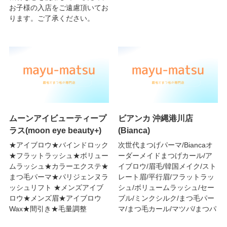
お子様の入店をご遠慮頂いてお
ります。ご了承ください。
ムーンアイビューティープ
ビアンカ 沖縄港川店
ラス(moon eye beauty+)
(Bianca)
★アイブロウ★バインドロック
次世代まつげパーマ/Biancaオ
★フラットラッシュ★ボリュー
ーダーメイドまつげカール/ア
ムラッシュ★カラーエクステ★
イブロウ/眉毛/韓国メイク/スト
まつ毛パーマ★パリジェンヌラ
レート眉/平行眉/フラットラッ
ッシュリフト ★メンズアイブ
シュ/ボリュームラッシュ/セー
ロウ★メンズ眉★アイブロウ
ブル/ミンクシルク/まつ毛パー
Wax★間引き★毛量調整
マ/まつ毛カール/マツパ/まつパ