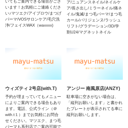
いてもご案内できる場合がござ
ア/ニュアンスネイル/ネイルケ
います！お気軽にご連絡くださ
ア/長さ出し/ミラーネイル/痛ネ
い♪マツエク/アイブロウ/まつげ
イル/鬼滅/まつ毛パーマ/まつ毛
パーマ/VOSサロンケア/毛穴洗
カール/パリジェンヌ/ラッシュ
浄/フェイスWAX（waxxxx)
リフト/グラデーション/3D/学
割U24/マグネットネイル
ウィズティ 2号店(with.T)
アンジー 南風原店(ANZY)
予約が埋まっていてもメニュー
駐車場に空きがない場合は、
によりご案内できる場合もあり
「縦列お願いします」と書かれ
ます。電話、公式ライン（＠
たプレートが表示されてる車に
with.t１）までお気軽にお問合
縦列お願いします。
せください。マツエク、まつ毛
パーマも系列店でご案内可能で