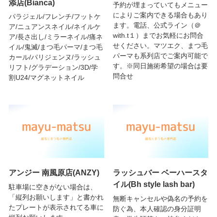
添店(Bianca)
予約が埋まっていてもメニュー
によりご案内できる場合もあり
パラジェル/フレンチ/フットケ
ます。電話、公式ライン（＠
ア/ニュアンスネイル/ネイルケ
with.t１）までお気軽にお問合
ア/長さ出し/ミラーネイル/痛ネ
せください。マツエク、まつ毛
イル/鬼滅/まつ毛パーマ/まつ毛
パーマも系列店でご案内可能で
カール/パリジェンヌ/ラッシュ
す。※同日施術希望の場合は要
リフト/グラデーション/3D/学
問合せ
割U24/マグネットネイル
アンジー 南風原店(ANZY)
ラッシュバー ベーハースタ
イル(Bh style lash bar)
駐車場に空きがない場合は、
「縦列お願いします」と書かれ
無断キャンセルや偽名の予約を
たプレートが表示されてる車に
防ぐ為、本人確認の身分証明