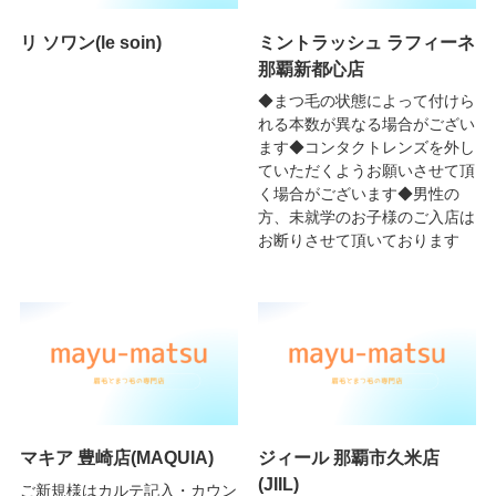
リ ソワン(le soin)
ミントラッシュ ラフィーネ
那覇新都心店
◆まつ毛の状態によって付けら
れる本数が異なる場合がござい
ます◆コンタクトレンズを外し
ていただくようお願いさせて頂
く場合がございます◆男性の
方、未就学のお子様のご入店は
お断りさせて頂いております
マキア 豊崎店(MAQUIA)
ジィール 那覇市久米店
(JIIL)
ご新規様はカルテ記入・カウン