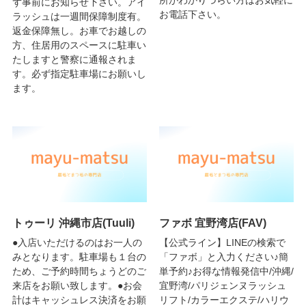
所がわかりづらい方はお気軽に
ず事前にお知らせ下さい。アイ
お電話下さい。
ラッシュは一週間保障制度有。
返金保障無し。お車でお越しの
方、住居用のスペースに駐車い
たしますと警察に通報されま
す。必ず指定駐車場にお願いし
ます。
トゥーリ 沖縄市店(Tuuli)
ファボ 宜野湾店(FAV)
●入店いただけるのはお一人の
【公式ライン】LINEの検索で
みとなります。駐車場も１台の
「ファボ」と入力ください♪簡
ため、ご予約時間ちょうどのご
単予約♪お得な情報発信中/沖縄/
来店をお願い致します。●お会
宜野湾/パリジェンヌラッシュ
計はキャッシュレス決済をお願
リフト/カラーエクステ/ハリウ