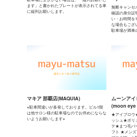
ます」と書かれたプレートが表示されてる車
無断キャンセ
に縦列お願いします。
確認の身分証
い・お時間を
な場合もござ
駐車場が満車
マキア 那覇店(MAQUIA)
ムーンアイ
(moon eye 
※駐車間違いが多発しております。ビル1階
は他サロン様の駐車場なのでお停めにならな
★アイブロウ
いようお願いします※
ッシュ★ボリ
テ★まつ毛パ
フト ★メン