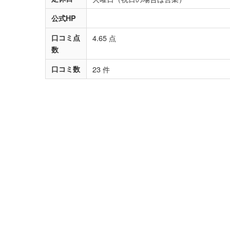
公式HP
口コミ点
4.65 点
数
口コミ数
23 件