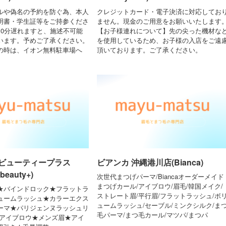
ルや偽名の予約を防ぐ為、本人
クレジットカード・電子決済に対応してお
明書・学生証等をご持参くださ
ません。現金のご用意をお願いいたします
10分遅れますと、施述不可能
【お子様連れについて】先の尖った機材な
います。予めご了承ください。
を使用しているため、お子様の入店をご遠
の時は、イオン無料駐車場へ
頂いております。ご了承ください。
ビューティープラス
ビアンカ 沖縄港川店(Bianca)
beauty+)
次世代まつげパーマ/Biancaオーダーメイド
まつげカール/アイブロウ/眉毛/韓国メイク/
★バインドロック★フラットラ
ストレート眉/平行眉/フラットラッシュ/ボ
ュームラッシュ★カラーエクス
ュームラッシュ/セーブル/ミンクシルク/ま
ーマ★パリジェンヌラッシュリ
毛パーマ/まつ毛カール/マツパ/まつパ
ズアイブロウ★メンズ眉★アイ