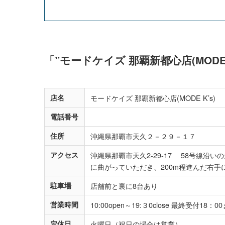
「”モードケイズ 那覇新都心店(MODE
店名
モードケイズ 那覇新都心店(MODE K’s)
電話番号
住所
沖縄県那覇市天久２－２９－１７
アクセス
沖縄県那覇市天久2-29-17 58号線
に曲がっていただき、200m程進んだ右手
駐車場
店舗前と裏に8台あり
営業時間
10:00open～19:３0close 最終受付18：0
定休日
火曜日（祝日の場合は営業）