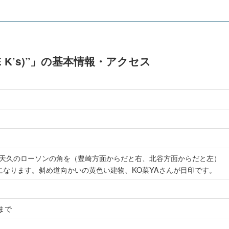
 K’s)”」の基本情報・アクセス
沿いの天久のローソンの角を（豊崎方面からだと右、北谷方面からだと左）
になります。斜め道向かいの黄色い建物、KO菜YAさんが目印です。
0まで