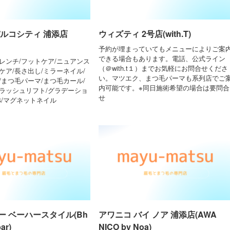
パルコシティ 浦添店
ウィズティ 2号店(with.T)
予約が埋まっていてもメニューによりご案
できる場合もあります。電話、公式ライン
レンチ/フットケア/ニュアンス
（＠with.t１）までお気軽にお問合せくださ
ケア/長さ出し/ミラーネイル/
い。マツエク、まつ毛パーマも系列店でご
/まつ毛パーマ/まつ毛カール/
内可能です。※同日施術希望の場合は要問合
/ラッシュリフト/グラデーショ
せ
24/マグネットネイル
ー ベーハースタイル(Bh
アワニコ バイ ノア 浦添店(AWA
bar)
NICO by Noa)