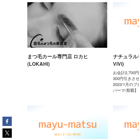
まつ毛カール専門店 ロカヒ
ナチュラルビビ
(LOKAHI)
ViVi)
お会計2,70
300円引きさ
2023/1月
パーマ/那覇】