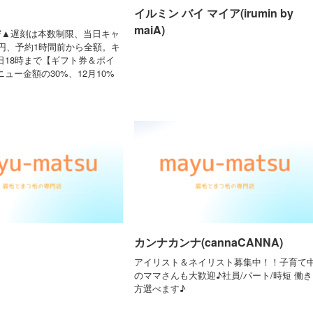
イルミン バイ マイア(irumin by
maiA)
守▲遅刻は本数制限、当日キャ
0円、予約1時間前から全額。キ
日18時まで【ギフト券＆ポイ
ュー金額の30%、12月10%
カンナカンナ(cannaCANNA)
アイリスト＆ネイリスト募集中！！子育て
のママさんも大歓迎♪社員/パート/時短 働き
方選べます♪