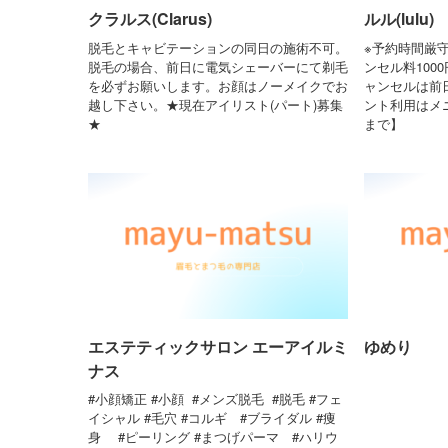
クラルス(Clarus)
ルル(lulu)
脱毛とキャビテーションの同日の施術不可。
※予約時間厳
脱毛の場合、前日に電気シェーバーにて剃毛
ンセル料100
を必ずお願いします。お顔はノーメイクでお
ャンセルは前
越し下さい。★現在アイリスト(パート)募集
ント利用はメニ
★
まで】
エステティックサロン エーアイルミ
ゆめり
ナス
#小顔矯正 #小顔 #メンズ脱毛 #脱毛 #フェ
イシャル #毛穴 #コルギ #ブライダル #痩
身 #ピーリング #まつげパーマ #ハリウ