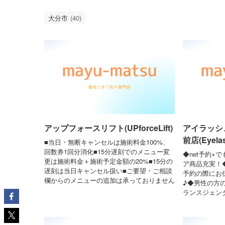
大分市
(40)
アップフォースリフト(UPforceLift)
アイラッシ
前店(Eyelas
■当日・無断キャンセルは施術料金100%、
回数券1回分消化■15分遅刻でのメニュー変
◆net予約×
更は施術料金＋施術予定金額の20%■15分の
ア商品充実！
遅刻は当日キャンセル扱い■ご要望・ご相談
予約の際にお
欄からのメニューの追加は承っておりません
♪◆男性の方
ランスジェン