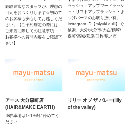
ラッシュ・アップワードラッシ
経験豊富なスタッフが、理想の
ュ・リフトアップラッシュ・ま
目元をおつくりします☆初めて
つげパーマのお取り扱い有。
のお客様も安心してお越しくだ
Instagram ID【miyuki.aulii】で
さい。【ご予約確定の際には、
検索。大分/大分市/大在/鶴崎/
ご来店に際しての注意事項 ・
森町/高城/萩原/臼杵/坂ノ市
お客様への質問内容をご確認下
さい】
アース 大分森町店
リリー オブ ザ バレー(lilly
(HAIR&MAKE EARTH)
of the valley)
※駐車場は1~19番に停めてく
ださい