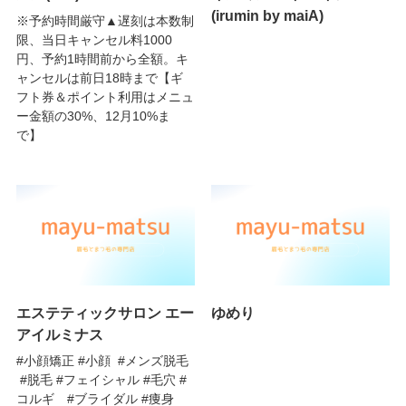
(irumin by maiA)
※予約時間厳守▲遅刻は本数制
限、当日キャンセル料1000
円、予約1時間前から全額。キ
ャンセルは前日18時まで【ギ
フト券＆ポイント利用はメニュ
ー金額の30%、12月10%ま
で】
エステティックサロン エー
ゆめり
アイルミナス
#小顔矯正 #小顔 #メンズ脱毛
#脱毛 #フェイシャル #毛穴 #
コルギ #ブライダル #痩身