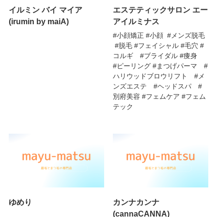
イルミン バイ マイア
エステティックサロン エー
(irumin by maiA)
アイルミナス
#小顔矯正 #小顔 #メンズ脱毛
#脱毛 #フェイシャル #毛穴 #
コルギ #ブライダル #痩身
#ピーリング #まつげパーマ #
ハリウッドブロウリフト #メ
ンズエステ #ヘッドスパ #
別府美容 #フェムケア #フェム
テック
ゆめり
カンナカンナ
(cannaCANNA)