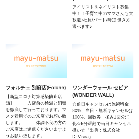
アイリスト＆ネイリスト募集
中！！子育て中のママさんも大
歓迎♪社員/パート/時短 働き方
選べます♪
フォルチェ 別府店(Folche)
ワンダーウォール セピア
(WONDER WALL)
【新型コロナ対策感染防止店
舗】 入店前の検温と消毒
☆前日キャンセルは施術料金
を徹底して行っております。マ
80%、当日・無断キャンセルは
スク着用でのご来店でお願い致
100%、回数券・極み1回分消
します。 体調不良の方の
化☆5分遅刻で当日キャンセル
ご来店はご遠慮くださいますよ
扱い☆『出典：株式会社
うお願い致します。
Dr.Visea』