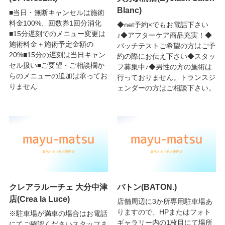
Blanc)
■当日・無断キャンセルは施術
料金100%、回数券1回分消化
◆net予約×でもお電話下さい
■15分遅刻でのメニュー変更は
♪◆アフターケア商品充実！◆
施術料金＋施術予定金額の
パッチテストご希望の方はご予
20%■15分の遅刻は当日キャン
約の際にお伝え下さい◆スタッ
セル扱い■ご要望・ご相談欄か
フ募集中♪◆男性の方の施術は
らのメニューの追加は承ってお
行っておりません。トランスジ
りません
ェンダーの方はご相談下さい。
クレアラルーチェ 大分中津
バトン(BATON.)
店(Crea la Luce)
店舗周辺に3か所専用駐車場あ
りますので、HPまたはフォト
※駐車場が満車の場合はお電話
ギャラリー内の1枚目にて場所
にてご確認くださいスタッフま