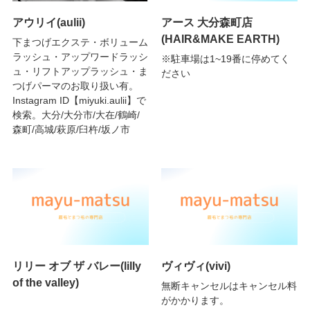
アウリイ(aulii)
アース 大分森町店
(HAIR&MAKE EARTH)
下まつげエクステ・ボリューム
ラッシュ・アップワードラッシ
※駐車場は1~19番に停めてく
ュ・リフトアップラッシュ・ま
ださい
つげパーマのお取り扱い有。
Instagram ID【miyuki.aulii】で
検索。大分/大分市/大在/鶴崎/
森町/高城/萩原/臼杵/坂ノ市
リリー オブ ザ バレー(lilly
ヴィヴィ(vivi)
of the valley)
無断キャンセルはキャンセル料
がかかります。