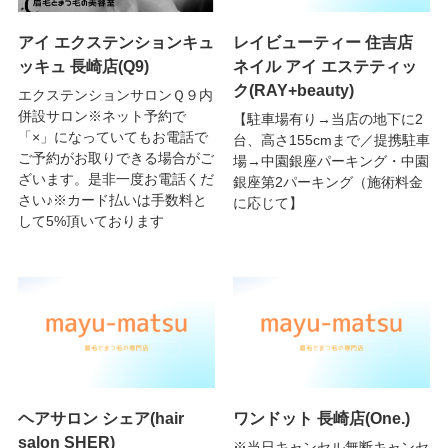
アイ エクステンションキュ
レイビューティー 住吉店
ッキュ 長崎店(Q9)
ネイル アイ エステティッ
ク(RAY+beauty)
エクステンションサロンＱ９内
併設サロン※ネット予約で
【駐車場有り→当店の地下に2
「×」になっていてもお電話で
台、高さ155cmまで／提携駐車
ご予約がお取りできる場合がご
場→中園銀座パーキング・中園
ざいます。是非一度お電話くだ
銀座第2パーキング（施術料金
さい♪※カード払いは手数料と
に応じて】
して5%頂いております
ヘアサロン シェア(hair
ワンドット 長崎店(One.)
salon SHER)
※当日キャンセル無断キャンセ