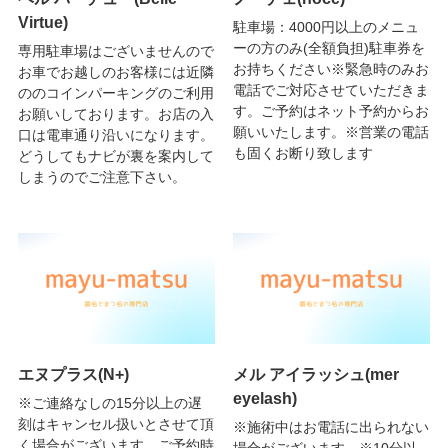
Virtue)
駐車場：4000円以上のメニュ
ーの方のみ(全額負担)駐車券を
専用駐車場はございませんので
お持ちください※緊急時のみお
お車でお越しのお客様には近隣
電話でご対応させていただきま
ののコインパーキングのご利用
す。ご予約はネット予約からお
お願いしております。お店の入
願いいたします。※営業の電話
口は電車通り沿いになります。
も固くお断り致します
どうしてもナビが裏を案内して
しまうのでご注意下さい。
エヌプラス(N+)
メル アイラッシュ(mer
eyelash)
※ご連絡なしの15分以上の遅
刻はキャンセル扱いとさせて頂
※施術中はお電話に出られない
く場合がございます。ご予約時