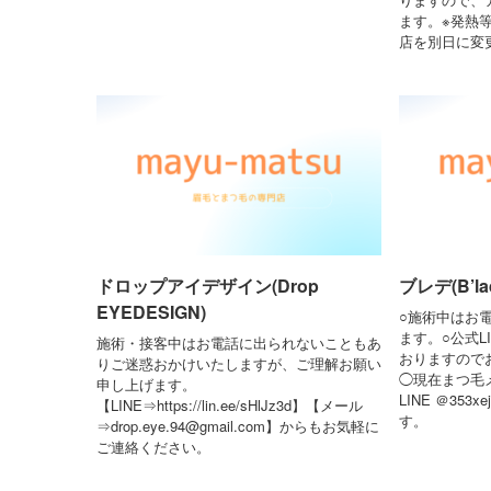
ます。※発熱
店を別日に変
ドロップアイデザイン(Drop
ブレデ(B’la
EYEDESIGN)
○施術中はお
ます。○公式L
施術・接客中はお電話に出られないこともあ
おりますので
りご迷惑おかけいたしますが、ご理解お願い
◯現在まつ毛
申し上げます。
LINE ＠35
【LINE⇒https://lin.ee/sHlJz3d】【メール
す。
⇒drop.eye.94@gmail.com】からもお気軽に
ご連絡ください。