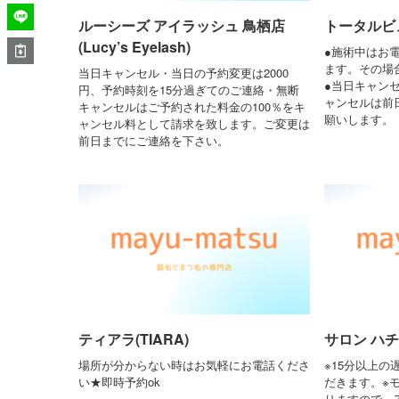
ルーシーズ アイラッシュ 鳥栖店
トータルビュ
(Lucy’s Eyelash)
●施術中はお
ます。その場
当日キャンセル・当日の予約変更は2000
●当日キャン
円、予約時刻を15分過ぎてのご連絡・無断
ャンセルは前
キャンセルはご予約された料金の100％をキ
願いします。
ャンセル料として請求を致します。ご変更は
前日までにご連絡を下さい。
ティアラ(TIARA)
サロン ハチ(s
場所が分からない時はお気軽にお電話くださ
※15分以上
い★即時予約ok
だきます。※
りますので、