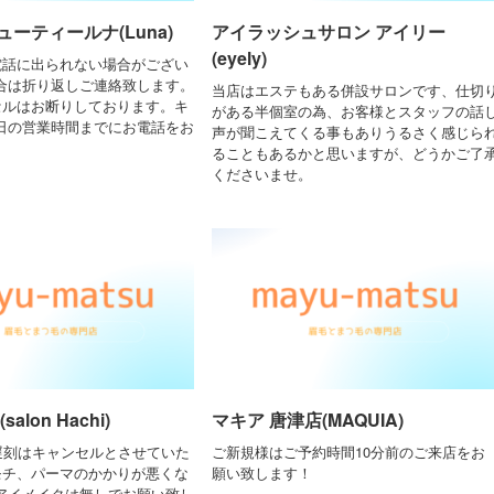
ーティールナ(Luna)
アイラッシュサロン アイリー
(eyely)
電話に出られない場合がござい
合は折り返しご連絡致します。
当店はエステもある併設サロンです、仕切
セルはお断りしております。キ
がある半個室の為、お客様とスタッフの話
日の営業時間までにお電話をお
声が聞こえてくる事もありうるさく感じら
ることもあるかと思いますが、どうかご了
くださいませ。
alon Hachi)
マキア 唐津店(MAQUIA)
の遅刻はキャンセルとさせていた
ご新規様はご予約時間10分前のご来店をお
モチ、パーマのかかりが悪くな
願い致します！
アイメイクは無しでお願い致し