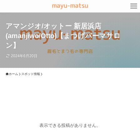
アマンジオ/オットー 新居浜店
(amanjiwo/Otto)【まつげパーマサロ
ン】
2024年6月20日
ホーム
スポット情報