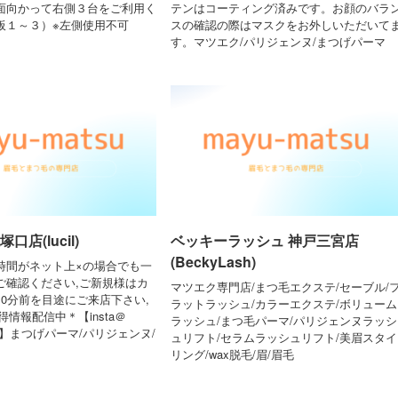
面向かって右側３台をご利用く
テンはコーティング済みです。お顔のバラ
板１～３）※左側使用不可
スの確認の際はマスクをお外しいただいて
す。マツエク/パリジェンヌ/まつげパーマ
口店(lucil)
ベッキーラッシュ 神戸三宮店
(BeckyLash)
時間がネット上×の場合でも一
ご確認ください,ご新規様はカ
マツエク専門店/まつ毛エクステ/セーブル/
0分前を目途にご来店下さい,
ラットラッシュ/カラーエクステ/ボリューム
得情報配信中＊【insta＠
ラッシュ/まつ毛パーマ/パリジェンヌラッシ
elash】まつげパーマ/パリジェンヌ/
ュリフト/セラムラッシュリフト/美眉スタイ
リング/wax脱毛/眉/眉毛