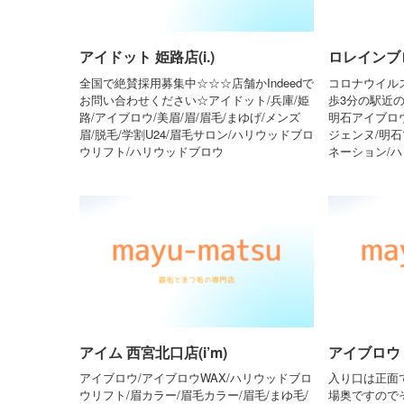
アイドット 姫路店(i.)
ロレインブ
全国で絶賛採用募集中☆☆☆店舗かIndeedで
コロナウイル
お問い合わせください☆アイドット/兵庫/姫
歩3分の駅近
路/アイブロウ/美眉/眉/眉毛/まゆげ/メンズ
明石アイブロ
眉/脱毛/学割U24/眉毛サロン/ハリウッドブロ
ジェンヌ/明石
ウリフト/ハリウッドブロウ
ネーション/
アイム 西宮北口店(i’m)
アイブロウ バー
アイブロウ/アイブロウWAX/ハリウッドブロ
入り口は正面
ウリフト/眉カラー/眉毛カラー/眉毛/まゆ毛/
場奥ですので