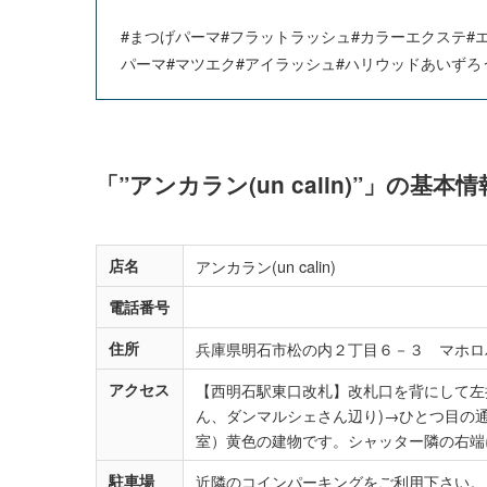
#まつげパーマ#フラットラッシュ#カラーエクステ#
パーマ#マツエク#アイラッシュ#ハリウッドあいずろう#眉毛#
「”アンカラン(un calin)”」の基
店名
アンカラン(un calin)
電話番号
住所
兵庫県明石市松の内２丁目６－３ マホロ
アクセス
【西明石駅東口改札】改札口を背にして左
ん、ダンマルシェさん辺り)→ひとつ目の通
室）黄色の建物です。シャッター隣の右端
駐車場
近隣のコインパーキングをご利用下さい