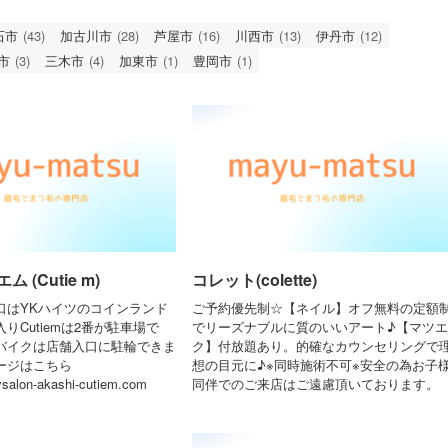
石市
(43)
加古川市
(28)
芦屋市
(16)
川西市
(13)
伊丹市
(12)
市
(3)
三木市
(4)
加東市
(1)
豊岡市
(1)
 (Cutie m)
コレット(colette)
口はYKハイツのコインランド
ご予約優先制☆【ネイル】オフ無料の定額
りCutiemは2番が駐車場で
でリーズナブルに質のいいアート♪【マツエ
バイクは店舗入口に駐輪できま
ク】付放題あり。的確なカウンセリングで
ージはこちら
想の目元に♪※同時施術不可※安全の為お子
ysalon-akashi-cutiem.com
同伴でのご来店はご遠慮頂いております。