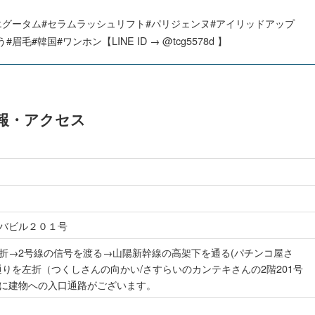
エグータム#セラムラッシュリフト#パリジェンヌ#アイリッドアップ
韓国#ワンホン【LINE ID → @tcg5578d 】
本情報・アクセス
バビル２０１号
折→2号線の信号を渡る→山陽新幹線の高架下を通る(パチンコ屋さ
りを左折（つくしさんの向かい/さすらいのカンテキさんの2階201号
に建物への入口通路がございます。
。