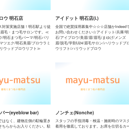
ロウ 明石店
アイドット 明石店(i.)
ス対策実施店舗！明石駅より徒
全国で絶賛採用募集中☆☆☆店舗かIndeed
の眉毛・まつ毛サロンです。≪
お問い合わせください☆アイドット/兵庫/明
ウ/明石まつ毛パーマ/明石パリ
石/アイブロウ/美眉/眉/眉毛/まゆげ/メンズ
マツエク/明石美眉/ブロウラミ
眉/脱毛/学割U24/眉毛サロン/ハリウッドブ
ハリウッドブロウリフト≫
ウリフト/ハリウッドブロウ
(eyeblow bar)
ノンチェ(Nonche)
ではなく、建物左側の駐輪置き
スタッフの手指消毒・検温・施術時のマス
そちらからお入りください。駐
着用を徹底しております。お席を仕切るカ