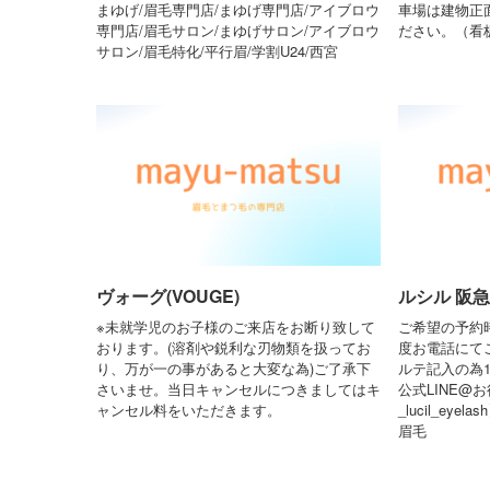
まゆげ/眉毛専門店/まゆげ専門店/アイブロウ
車場は建物正
専門店/眉毛サロン/まゆげサロン/アイブロウ
ださい。（看
サロン/眉毛特化/平行眉/学割U24/西宮
ヴォーグ(VOUGE)
ルシル 阪急塚
※未就学児のお子様のご来店をお断り致して
ご希望の予約
おります。(溶剤や鋭利な刃物類を扱ってお
度お電話にて
り、万が一の事があると大変な為)ご了承下
ルテ記入の為1
さいませ。当日キャンセルにつきましてはキ
公式LINE@お
ャンセル料をいただきます。
_lucil_ey
眉毛