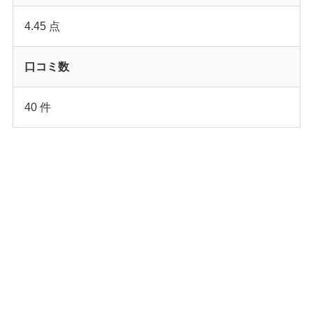
4.45 点
口コミ数
40 件