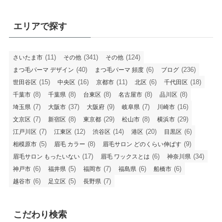
エリアで探す
(11)
(341)
(124)
さいたま市
その他
その他
(40)
(6)
(236)
まつ毛パーマ デザイン
まつ毛パーマ 頻度
ブログ
(15)
(16)
(11)
(6)
(18)
世田谷区
中央区
京都市
北区
千代田区
(8)
(8)
(8)
(8)
(8)
千葉市
千葉県
台東区
名古屋市
品川区
(7)
(37)
(9)
(7)
(16)
埼玉県
大阪市
大阪府
岐阜県
川崎市
(7)
(8)
(29)
(8)
(29)
文京区
新宿区
東京都
松山市
横浜市
(7)
(12)
(14)
(20)
(6)
江戸川区
江東区
渋谷区
港区
目黒区
(5)
(8)
(9)
相模原市
眉毛 カラー
眉毛サロン どのくらい伸ばす
(17)
(6)
(34)
眉毛サロン もったいない
眉毛 ワックスとは
神奈川県
(6)
(5)
(7)
(6)
(6)
神戸市
福井県
福岡市
福島県
船橋市
(6)
(5)
(7)
越谷市
足立区
長野県
こだわり検索