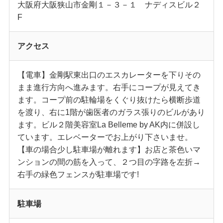
大阪府大阪狭山市金剛１－３－１ ナディスビル２
F
アクセス
【電車】金剛駅東出口のエスカレーターを下りその
まま進行方向へ進みます。右手にコープが見えてき
ます。コープ前の駐輪場をくぐり抜けたら横断歩道
を渡り、右に1階が歯医者のガラス張りのビルがあり
ます。ビル２階美容室La Belleme by AK内に併設し
ています。エレベーターでお上がり下さいませ。
【車の場合少し駐車場が離れます】お店と茶色いマ
ンションの間の筋を入って、２つ目の字路を左折→
右手の緑色フェンスが駐車場です!
駐車場