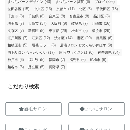
(40)
(6)
(236)
まつ毛パーマ デザイン
まつ毛パーマ 頻度
ブログ
(15)
(16)
(11)
(6)
(18)
世田谷区
中央区
京都市
北区
千代田区
(8)
(8)
(8)
(8)
(8)
千葉市
千葉県
台東区
名古屋市
品川区
(7)
(37)
(9)
(7)
(16)
埼玉県
大阪市
大阪府
岐阜県
川崎市
(7)
(8)
(29)
(8)
(29)
文京区
新宿区
東京都
松山市
横浜市
(7)
(12)
(14)
(20)
(6)
江戸川区
江東区
渋谷区
港区
目黒区
(5)
(8)
(9)
相模原市
眉毛 カラー
眉毛サロン どのくらい伸ばす
(17)
(6)
(34)
眉毛サロン もったいない
眉毛 ワックスとは
神奈川県
(6)
(5)
(7)
(6)
(6)
神戸市
福井県
福岡市
福島県
船橋市
(6)
(5)
(7)
越谷市
足立区
長野県
こだわり検索
眉毛サロン
まつ毛サロン