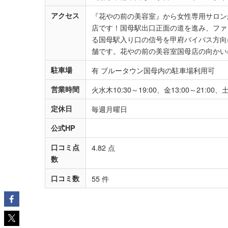
アクセス
『花やの前の美容室』から女性専用サロン
店です！国母駅出口正面の道を進み、ファ
る国母駅入り口の信号を甲府バイパス方向
舗です。花やの前の美容室国母店の向かい
駐車場
有 ブルータウン国母内の駐車場利用可
営業時間
火水木10:30～19:00、金13:00～21:00、土
定休日
毎週月曜日
公式HP
口コミ点
4.82 点
数
口コミ数
55 件