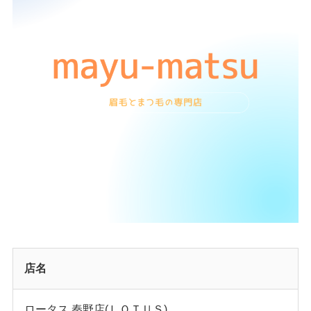
店名
ロータス 秦野店(ＬＯＴＵＳ)