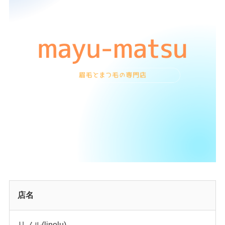
店名
リノル(linolu)