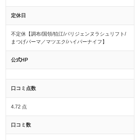
定休日
不定休【調布/国領/狛江/パリジェンヌラシュリフト/
まつげパーマ／マツエク/ハイパーナイフ】
公式HP
口コミ点数
4.72 点
口コミ数