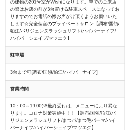
の建物の201号室がWishになります。車でのご来店
の際はお店の前が3台置ける駐車スペースになってお
りますのでお電話の際お声がけ頂くようお願いいた
します☆完全個室のプライベートサロン【調布/国領/
狛江/パリジェンヌラッシュリフト/ハイパーナイフ/
ハイパーシェイプ/マツエク】
駐車場
3台まで可[調布/国領/狛江/ハイパーナイフ]
営業時間
10：00～19:00(※最終受付は、メニューにより異な
ります。コロナ対策実施中！！【調布/国領/狛江/パ
リジェンヌラシュリフト/まつパ/まつ毛パーマ/ハイ
パーナイフ/ハイパーシェイプ/マツエク】