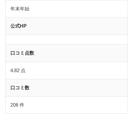
年末年始
公式HP
口コミ点数
4.82 点
口コミ数
206 件