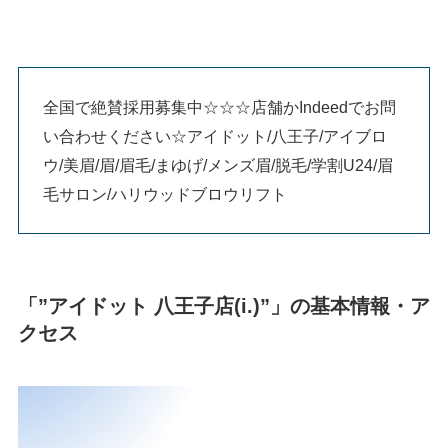
全国で絶賛採用募集中☆☆☆店舗かIndeedでお問
い合わせください☆アイドット/八王子/アイブロ
ウ/美眉/眉/眉毛/まゆげ/メンズ眉/脱毛/学割U24/眉
毛サロン/ハリウッドブロウリフト
「”アイドット 八王子店(i.)”」の基本情報・ア
クセス