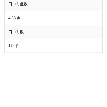
口コミ点数
4.83 点
口コミ数
174 件