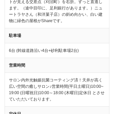
トが見える交差点（刈沼町）を右折。ずっと直進し
ます。（途中目印に、足利銀行があります。）ニュ
ートラヤさん（和洋菓子店）の斜め向かい、白い建
物に緑色の屋根がShareです。
駐車場
6台 (幹線道路沿い4台+砂利駐車場2台)
営業時間
サロン内外光触媒抗菌コーティング済！天井が高く
広い空間の癒しサロン♪営業時間(平日土曜日)10:00~
19:00 (日曜祝日)10:00～18:00 (木曜日)定休日 とさせ
ていただいております。
定休日