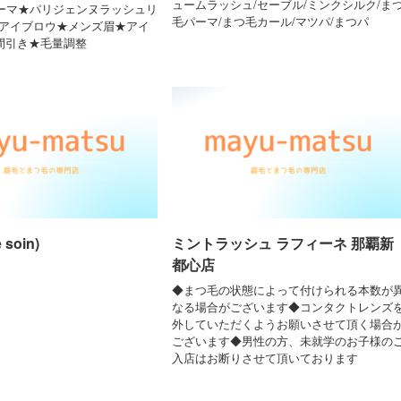
ュームラッシュ/セーブル/ミンクシルク/ま
ーマ★パリジェンヌラッシュリ
毛パーマ/まつ毛カール/マツパ/まつパ
ズアイブロウ★メンズ眉★アイ
★間引き★毛量調整
soin)
ミントラッシュ ラフィーネ 那覇新
都心店
◆まつ毛の状態によって付けられる本数が
なる場合がございます◆コンタクトレンズ
外していただくようお願いさせて頂く場合
ございます◆男性の方、未就学のお子様の
入店はお断りさせて頂いております