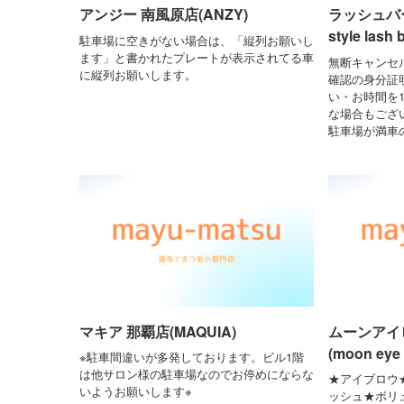
アンジー 南風原店(ANZY)
ラッシュバ
style lash 
駐車場に空きがない場合は、「縦列お願いし
ます」と書かれたプレートが表示されてる車
無断キャンセ
に縦列お願いします。
確認の身分証
い・お時間を
な場合もござ
駐車場が満車
マキア 那覇店(MAQUIA)
ムーンアイ
(moon eye 
※駐車間違いが多発しております。ビル1階
は他サロン様の駐車場なのでお停めにならな
★アイブロウ
いようお願いします※
ッシュ★ボリ