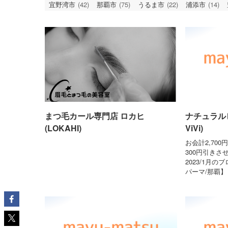
宜野湾市
(42)
那覇市
(75)
うるま市
(22)
浦添市
(14)
まつ毛カール専門店 ロカヒ
ナチュラルビビ
(LOKAHI)
ViVi)
お会計2,70
300円引きさ
2023/1月
パーマ/那覇】