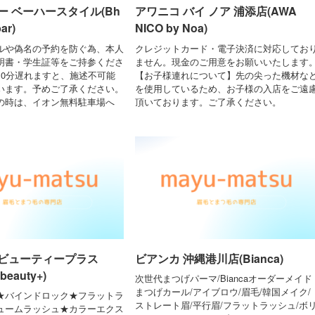
ー ベーハースタイル(Bh
アワニコ バイ ノア 浦添店(AWA
bar)
NICO by Noa)
ルや偽名の予約を防ぐ為、本人
クレジットカード・電子決済に対応してお
明書・学生証等をご持参くださ
ません。現金のご用意をお願いいたします
10分遅れますと、施述不可能
【お子様連れについて】先の尖った機材な
います。予めご了承ください。
を使用しているため、お子様の入店をご遠
の時は、イオン無料駐車場へ
頂いております。ご了承ください。
ビューティープラス
ビアンカ 沖縄港川店(Bianca)
beauty+)
次世代まつげパーマ/Biancaオーダーメイド
まつげカール/アイブロウ/眉毛/韓国メイク/
★バインドロック★フラットラ
ストレート眉/平行眉/フラットラッシュ/ボ
ュームラッシュ★カラーエクス