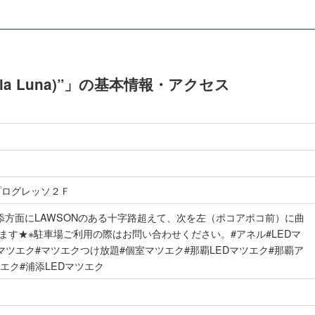
la Luna)”」の基本情報・アクセス
プログレッソ２Ｆ
浦添方面にLAWSONのある十字路超えて、次を左（ポコアポコ前）に曲
す★※駐車場ご利用の際はお問い合わせください。#アネル#LEDマ
マツエク#マツエクつけ放題#個室マツエク#那覇LEDマツエク#那覇ア
エク#浦添LEDマツエク