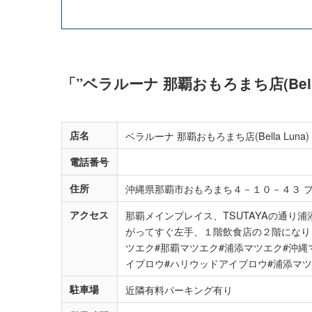
「”ベラルーナ 那覇おもろまち店(Bel
店名
ベラルーナ 那覇おもろまち店(Bella Luna)
電話番号
住所
沖縄県那覇市おもろまち４－１０－４３ 
アクセス
那覇メインプレイス、TSUTAYAの通り
がってすぐ左手、１階飲食店の２階になりま
ツエク#那覇マツエク#浦添マツエク#沖縄
イブロウ#ハリウッドアイブロウ#浦添マツ
駐車場
近隣有料パーキング有り