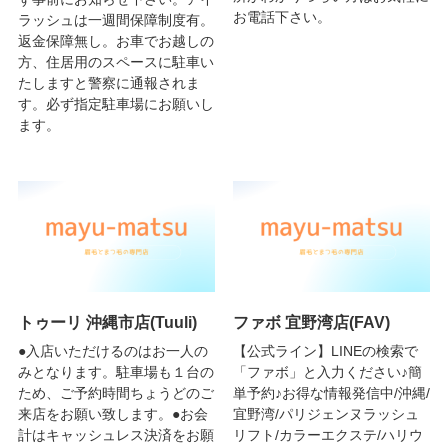
お電話下さい。
ラッシュは一週間保障制度有。
返金保障無し。お車でお越しの
方、住居用のスペースに駐車い
たしますと警察に通報されま
す。必ず指定駐車場にお願いし
ます。
トゥーリ 沖縄市店(Tuuli)
ファボ 宜野湾店(FAV)
●入店いただけるのはお一人の
【公式ライン】LINEの検索で
みとなります。駐車場も１台の
「ファボ」と入力ください♪簡
ため、ご予約時間ちょうどのご
単予約♪お得な情報発信中/沖縄/
来店をお願い致します。●お会
宜野湾/パリジェンヌラッシュ
計はキャッシュレス決済をお願
リフト/カラーエクステ/ハリウ