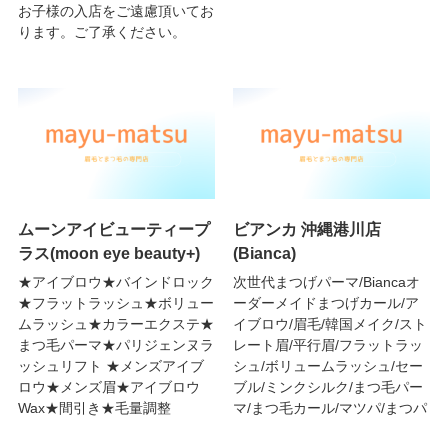
お子様の入店をご遠慮頂いてお
ります。ご了承ください。
ムーンアイビューティープ
ビアンカ 沖縄港川店
ラス(moon eye beauty+)
(Bianca)
★アイブロウ★バインドロック
次世代まつげパーマ/Biancaオ
★フラットラッシュ★ボリュー
ーダーメイドまつげカール/ア
ムラッシュ★カラーエクステ★
イブロウ/眉毛/韓国メイク/スト
まつ毛パーマ★パリジェンヌラ
レート眉/平行眉/フラットラッ
ッシュリフト ★メンズアイブ
シュ/ボリュームラッシュ/セー
ロウ★メンズ眉★アイブロウ
ブル/ミンクシルク/まつ毛パー
Wax★間引き★毛量調整
マ/まつ毛カール/マツパ/まつパ