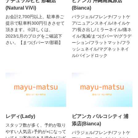
ナチュラルビビ 那覇店
ビアンカ 沖縄南風原店
(Natural ViVi)
(Bianca)
お会計2,700円以上、駐車券ご
パラジェル/フレンチ/フットケ
提示で駐車料300円引きさせて
ア/ニュアンスネイル/ネイルケ
頂きます。※詳しくは、
ア/長さ出し/ミラーネイル/痛ネ
2023/1月のブログをご確認下
イル/鬼滅/まつげパーマ/グラデ
さい。【まつげパーマ/那覇】
ーション/フラットマット/フラ
ッシュネイル/マグネットネイ
ル/バインドロック
レディ(Lady)
ビアンカ パルコシティ 浦
添店(Bianca)
スタッフ数が多く、予約が取り
やすい人気店♪予約が×になって
パラジェル/フレンチ/フットケ