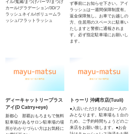
イル/鬼滅/まつげパーマ/まつげ
ず事前にお知らせ下さい。アイ
カール/グラデーション/3D/フ
ラッシュは一週間保障制度有。
ラッシュネイル/ボリュームラ
返金保障無し。お車でお越しの
ッシュ/フラットラッシュ
方、住居用のスペースに駐車い
たしますと警察に通報されま
す。必ず指定駐車場にお願いし
ます。
ディーキャットリープラス
トゥーリ 沖縄市店(Tuuli)
アイ(D Catrry+eye)
●入店いただけるのはお一人の
みとなります。駐車場も１台の
新都心 那覇おもろまちで無料
ため、ご予約時間ちょうどのご
駐車場があるサロン駐車場の場
来店をお願い致します。●お会
所がわかりづらい方はお気軽に
計はキャッシュレス決済をお願