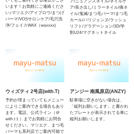
いてもご案内できる場合がござ
ア/ニュアンスネイル/ネイルケ
います！お気軽にご連絡くださ
ア/長さ出し/ミラーネイル/痛ネ
い♪マツエク/アイブロウ/まつげ
イル/鬼滅/まつ毛パーマ/まつ毛
パーマ/VOSサロンケア/毛穴洗
カール/パリジェンヌ/ラッシュ
浄/フェイスWAX（waxxxx)
リフト/グラデーション/3D/学
割U24/マグネットネイル
ウィズティ 2号店(with.T)
アンジー 南風原店(ANZY)
予約が埋まっていてもメニュー
駐車場に空きがない場合は、
によりご案内できる場合もあり
「縦列お願いします」と書かれ
ます。電話、公式ライン（＠
たプレートが表示されてる車に
with.t１）までお気軽にお問合
縦列お願いします。
せください。マツエク、まつ毛
パーマも系列店でご案内可能で