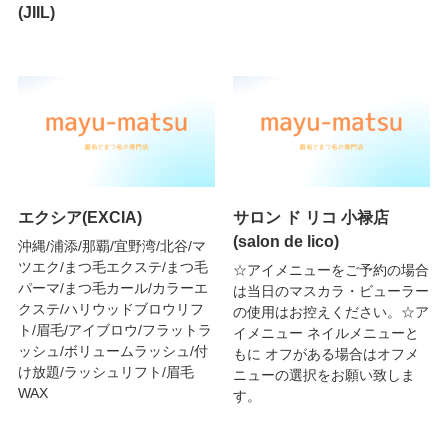
(JIIL)
エクシア(EXCIA)
サロン ド リコ 小禄店
(salon de lico)
沖縄/浦添/那覇/宜野湾/北谷/マ
ツエク/まつ毛エクステ/まつ毛
☆アイメニューをご予約の場合
パーマ/まつ毛カール/カラーエ
は当日のマスカラ・ビューラー
クステ/ハリウッドブロウリフ
の使用はお控えください。☆ア
ト/眉毛/アイブロウ/フラットラ
イメニュー ネイルメニューと
ッシュ/ボリュームラッシュ/付
もに オフがある場合はオフメ
け放題/ラッシュリフト/眉毛
ニューの選択をお願い致しま
WAX
す。