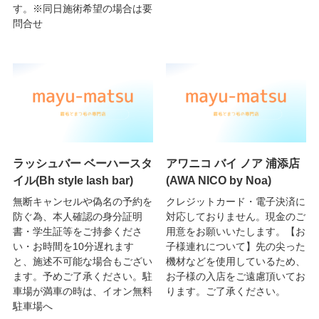
す。※同日施術希望の場合は要
問合せ
ラッシュバー ベーハースタ
アワニコ バイ ノア 浦添店
イル(Bh style lash bar)
(AWA NICO by Noa)
無断キャンセルや偽名の予約を
クレジットカード・電子決済に
防ぐ為、本人確認の身分証明
対応しておりません。現金のご
書・学生証等をご持参くださ
用意をお願いいたします。【お
い・お時間を10分遅れます
子様連れについて】先の尖った
と、施述不可能な場合もござい
機材などを使用しているため、
ます。予めご了承ください。駐
お子様の入店をご遠慮頂いてお
車場が満車の時は、イオン無料
ります。ご了承ください。
駐車場へ