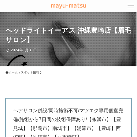
ヘッドライトイーアス 沖縄豊崎店【眉毛
サロン】
2024年1月31日
ホーム
スポット情報
ヘアサロン併設/同時施術不可/マツエク専用個室完
備/施術から7日間の技術保障あり/【糸満市】【豊
見城】【那覇市】南城市】【浦添市】【豊崎】西
崎町】【沖縄市】【八重瀬町】