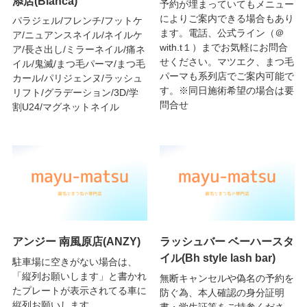
添店(Bianca)
予約が埋まっていてもメニュー
によりご案内できる場合もあり
パラジェル/フレンチ/フットケ
ます。電話、公式ライン（＠
ア/ニュアンスネイル/ネイルケ
with.t１）までお気軽にお問合
ア/長さ出し/ミラーネイル/痛ネ
せください。マツエク、まつ毛
イル/鬼滅/まつ毛パーマ/まつ毛
パーマも系列店でご案内可能で
カール/パリジェンヌ/ラッシュ
す。※同日施術希望の場合は要
リフト/グラデーション/3D/学
問合せ
割U24/マグネットネイル
アンジー 南風原店(ANZY)
ラッシュバー ベーハースタ
イル(Bh style lash bar)
駐車場に空きがない場合は、
「縦列お願いします」と書かれ
無断キャンセルや偽名の予約を
たプレートが表示されてる車に
防ぐ為、本人確認の身分証明
縦列お願いします。
書・学生証等をご持参くださ