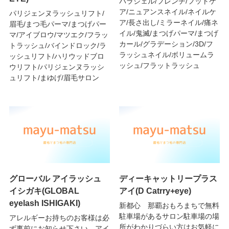
パラジェル/フレンチ/フットケ
ア/ニュアンスネイル/ネイルケ
パリジェンヌラッシュリフト/
ア/長さ出し/ミラーネイル/痛ネ
眉毛/まつ毛パーマ/まつげパー
イル/鬼滅/まつげパーマ/まつげ
マ/アイブロウ/マツエク/フラッ
カール/グラデーション/3D/フ
トラッシュ/バインドロック/ラ
ラッシュネイル/ボリュームラ
ッシュリフト/ハリウッドブロ
ッシュ/フラットラッシュ
ウリフト/パリジェンヌラッシ
ュリフト/まゆげ/眉毛サロン
グローバル アイラッシュ
ディーキャットリープラス
イシガキ(GLOBAL
アイ(D Catrry+eye)
eyelash ISHIGAKI)
新都心 那覇おもろまちで無料
駐車場があるサロン駐車場の場
アレルギーお持ちのお客様は必
所がわかりづらい方はお気軽に
ず事前にお知らせ下さい。アイ