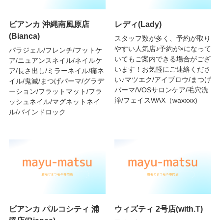
ビアンカ 沖縄南風原店
レディ(Lady)
(Bianca)
スタッフ数が多く、予約が取り
やすい人気店♪予約が×になって
パラジェル/フレンチ/フットケ
いてもご案内できる場合がござ
ア/ニュアンスネイル/ネイルケ
います！お気軽にご連絡くださ
ア/長さ出し/ミラーネイル/痛ネ
い♪マツエク/アイブロウ/まつげ
イル/鬼滅/まつげパーマ/グラデ
パーマ/VOSサロンケア/毛穴洗
ーション/フラットマット/フラ
浄/フェイスWAX（waxxxx)
ッシュネイル/マグネットネイ
ル/バインドロック
ビアンカ パルコシティ 浦
ウィズティ 2号店(with.T)