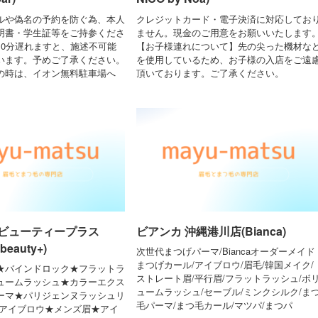
ルや偽名の予約を防ぐ為、本人
クレジットカード・電子決済に対応してお
明書・学生証等をご持参くださ
ません。現金のご用意をお願いいたします
10分遅れますと、施述不可能
【お子様連れについて】先の尖った機材な
います。予めご了承ください。
を使用しているため、お子様の入店をご遠
の時は、イオン無料駐車場へ
頂いております。ご了承ください。
ビューティープラス
ビアンカ 沖縄港川店(Bianca)
beauty+)
次世代まつげパーマ/Biancaオーダーメイド
まつげカール/アイブロウ/眉毛/韓国メイク/
★バインドロック★フラットラ
ストレート眉/平行眉/フラットラッシュ/ボ
ュームラッシュ★カラーエクス
ュームラッシュ/セーブル/ミンクシルク/ま
ーマ★パリジェンヌラッシュリ
毛パーマ/まつ毛カール/マツパ/まつパ
ズアイブロウ★メンズ眉★アイ