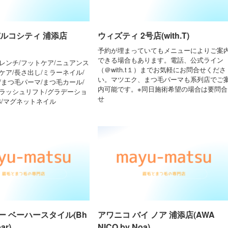
パルコシティ 浦添店
ウィズティ 2号店(with.T)
予約が埋まっていてもメニューによりご案
できる場合もあります。電話、公式ライン
レンチ/フットケア/ニュアンス
（＠with.t１）までお気軽にお問合せくださ
ケア/長さ出し/ミラーネイル/
い。マツエク、まつ毛パーマも系列店でご
/まつ毛パーマ/まつ毛カール/
内可能です。※同日施術希望の場合は要問合
/ラッシュリフト/グラデーショ
せ
24/マグネットネイル
ー ベーハースタイル(Bh
アワニコ バイ ノア 浦添店(AWA
bar)
NICO by Noa)