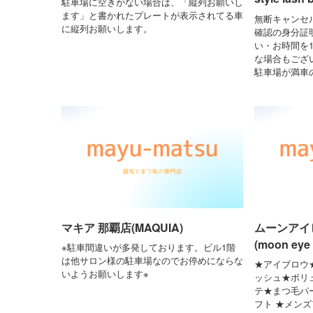
駐車場に空きがない場合は、「縦列お願いし
ます」と書かれたプレートが表示されてる車
無断キャンセ
に縦列お願いします。
確認の身分証
い・お時間を
な場合もござ
駐車場が満車
マキア 那覇店(MAQUIA)
ムーンアイ
(moon eye 
※駐車間違いが多発しております。ビル1階
は他サロン様の駐車場なのでお停めにならな
★アイブロウ
いようお願いします※
ッシュ★ボリ
テ★まつ毛パ
フト ★メン