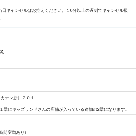
当日キャンセルはお控えください。１0分以上の遅刻でキャンセル扱
。
ス
ルカナン新川２０１
１階にキッズランドさんの店舗が入っている建物の2階になります。
付時間変動あり)