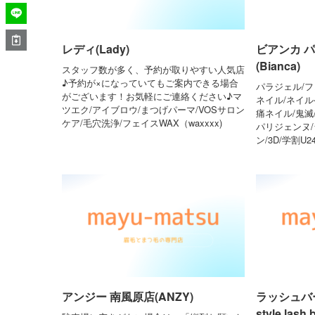
レディ(Lady)
ビアンカ 
(Bianca)
スタッフ数が多く、予約が取りやすい人気店
♪予約が×になっていてもご案内できる場合
パラジェル/フ
がございます！お気軽にご連絡ください♪マ
ネイル/ネイル
ツエク/アイブロウ/まつげパーマ/VOSサロン
痛ネイル/鬼滅
ケア/毛穴洗浄/フェイスWAX（waxxxx)
パリジェンヌ
ン/3D/学割U
アンジー 南風原店(ANZY)
ラッシュバ
style lash 