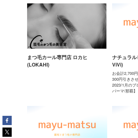
まつ毛カール専門店 ロカヒ
ナチュラルビビ
(LOKAHI)
ViVi)
お会計2,70
300円引きさ
2023/1月
パーマ/那覇】