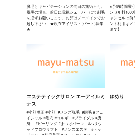
脱毛とキャビテーションの同日の施術不可。
※予約時間厳
脱毛の場合、前日に電気シェーバーにて剃毛
ンセル料100
を必ずお願いします。お顔はノーメイクでお
ャンセルは前
越し下さい。★現在アイリスト(パート)募集
ント利用はメニ
★
まで】
エステティックサロン エーアイルミ
ゆめり
ナス
#小顔矯正 #小顔 #メンズ脱毛 #脱毛 #フェ
イシャル #毛穴 #コルギ #ブライダル #痩
身 #ピーリング #まつげパーマ #ハリウ
ッドブロウリフト #メンズエステ #ヘッ
ドスパ #別府美容 #フェムケア #フェムテ