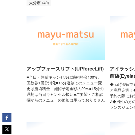
大分市
(40)
アップフォースリフト(UPforceLift)
アイラッシ
前店(Eyelas
■当日・無断キャンセルは施術料金100%、
回数券1回分消化■15分遅刻でのメニュー変
◆net予約×
更は施術料金＋施術予定金額の20%■15分の
ア商品充実！
遅刻は当日キャンセル扱い■ご要望・ご相談
予約の際にお
欄からのメニューの追加は承っておりません
♪◆男性の方
ランスジェン