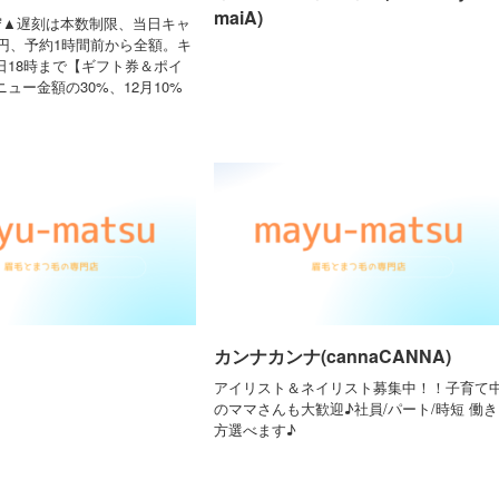
maiA)
守▲遅刻は本数制限、当日キャ
0円、予約1時間前から全額。キ
日18時まで【ギフト券＆ポイ
ュー金額の30%、12月10%
カンナカンナ(cannaCANNA)
アイリスト＆ネイリスト募集中！！子育て
のママさんも大歓迎♪社員/パート/時短 働き
方選べます♪