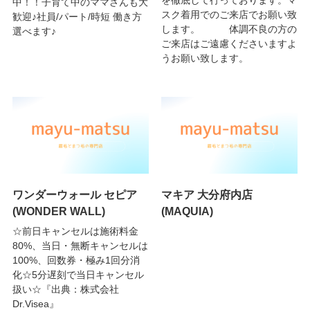
を徹底して行っております。マ
中！！子育て中のママさんも大
スク着用でのご来店でお願い致
歓迎♪社員/パート/時短 働き方
します。 体調不良の方の
選べます♪
ご来店はご遠慮くださいますよ
うお願い致します。
ワンダーウォール セピア
マキア 大分府内店
(WONDER WALL)
(MAQUIA)
☆前日キャンセルは施術料金
80%、当日・無断キャンセルは
100%、回数券・極み1回分消
化☆5分遅刻で当日キャンセル
扱い☆『出典：株式会社
Dr.Visea』