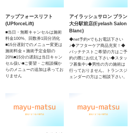
アップフォースリフト
アイラッシュサロン ブラン
(UPforceLift)
大分駅前店(Eyelash Salon
Blanc)
■当日・無断キャンセルは施術
料金100%、回数券1回分消化
◆net予約×でもお電話下さい
■15分遅刻でのメニュー変更は
♪◆アフターケア商品充実！◆
施術料金＋施術予定金額の
パッチテストご希望の方はご予
20%■15分の遅刻は当日キャン
約の際にお伝え下さい◆スタッ
セル扱い■ご要望・ご相談欄か
フ募集中♪◆男性の方の施術は
らのメニューの追加は承ってお
行っておりません。トランスジ
りません
ェンダーの方はご相談下さい。