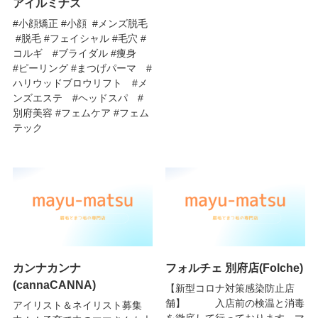
アイルミナス
#小顔矯正 #小顔 #メンズ脱毛
#脱毛 #フェイシャル #毛穴 #
コルギ #ブライダル #痩身
#ピーリング #まつげパーマ #
ハリウッドブロウリフト #メ
ンズエステ #ヘッドスパ #
別府美容 #フェムケア #フェム
テック
カンナカンナ
フォルチェ 別府店(Folche)
(cannaCANNA)
【新型コロナ対策感染防止店
舗】 入店前の検温と消毒
アイリスト＆ネイリスト募集