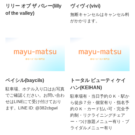
リリー オブ ザ バレー(lilly
ヴィヴィ(vivi)
of the valley)
無断キャンセルはキャンセル料
がかかります。
ベイシル(baycils)
トータル ビューティ ケイ
ハン(KEIHAN)
駐車場、ホテル入り口はお写真
でご確認ください。お問い合わ
駐車場有・当日予約ＯＫ・駅か
せはLINEにて受け付けており
ら徒歩７分・個室有り・指名予
ます。LINE ID: @382cbgwl
約ＯＫ・カード払い可・完全予
約制・リクライニングチェア
ー・つけ放題メニュー有り・ブ
ライダルメニュー有り