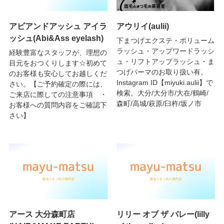
アビアンドアッシュ アイラ
アウリイ(aulii)
ッシュ(Abi&Ass eyelash)
下まつげエクステ・ボリューム
ラッシュ・アップワードラッシ
経験豊富なスタッフが、理想の
ュ・リフトアップラッシュ・ま
目元をおつくりします☆初めて
つげパーマのお取り扱い有。
のお客様も安心してお越しくだ
Instagram ID【miyuki.aulii】で
さい。【ご予約確定の際には、
検索。大分/大分市/大在/鶴崎/
ご来店に際しての注意事項 ・
森町/高城/萩原/臼杵/坂ノ市
お客様への質問内容をご確認下
さい】
アース 大分森町店
リリー オブ ザ バレー(lilly