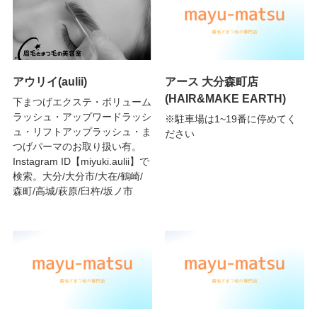
アウリイ(aulii)
アース 大分森町店
(HAIR&MAKE EARTH)
下まつげエクステ・ボリューム
ラッシュ・アップワードラッシ
※駐車場は1~19番に停めてく
ュ・リフトアップラッシュ・ま
ださい
つげパーマのお取り扱い有。
Instagram ID【miyuki.aulii】で
検索。大分/大分市/大在/鶴崎/
森町/高城/萩原/臼杵/坂ノ市