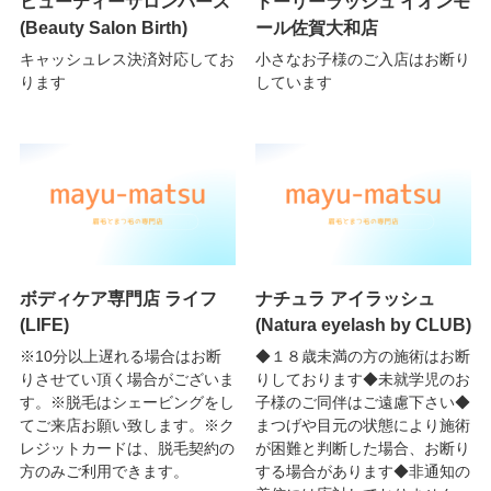
ビューティーサロンバース
ドーリーラッシュ イオンモ
(Beauty Salon Birth)
ール佐賀大和店
キャッシュレス決済対応してお
小さなお子様のご入店はお断り
ります
しています
ボディケア専門店 ライフ
ナチュラ アイラッシュ
(LIFE)
(Natura eyelash by CLUB)
※10分以上遅れる場合はお断
◆１８歳未満の方の施術はお断
りさせてい頂く場合がございま
りしております◆未就学児のお
す。※脱毛はシェービングをし
子様のご同伴はご遠慮下さい◆
てご来店お願い致します。※ク
まつげや目元の状態により施術
レジットカードは、脱毛契約の
が困難と判断した場合、お断り
方のみご利用できます。
する場合があります◆非通知の