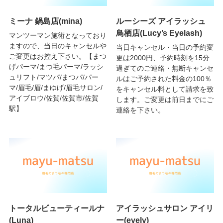
ミーナ 鍋島店(mina)
ルーシーズ アイラッシュ
鳥栖店(Lucy’s Eyelash)
マンツーマン施術となっており
ますので、当日のキャンセルや
当日キャンセル・当日の予約変
ご変更はお控え下さい。【まつ
更は2000円、予約時刻を15分
げパーマ/まつ毛パーマ/ラッシ
過ぎてのご連絡・無断キャンセ
ュリフト/マツパ/まつパ/パー
ルはご予約された料金の100％
マ/眉毛/眉/まゆげ/眉毛サロン/
をキャンセル料として請求を致
アイブロウ/佐賀/佐賀市/佐賀
します。ご変更は前日までにご
駅】
連絡を下さい。
トータルビューティールナ
アイラッシュサロン アイリ
(Luna)
ー(eyely)