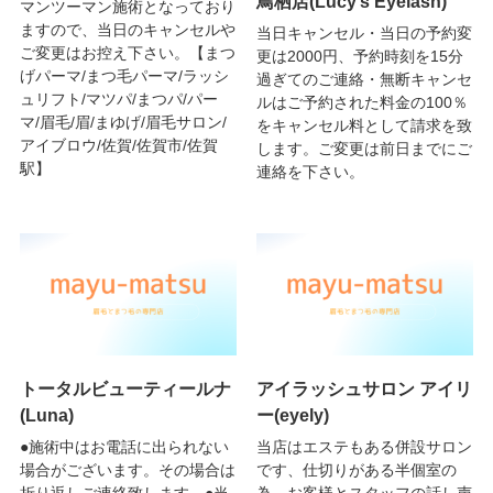
鳥栖店(Lucy’s Eyelash)
マンツーマン施術となっており
ますので、当日のキャンセルや
当日キャンセル・当日の予約変
ご変更はお控え下さい。【まつ
更は2000円、予約時刻を15分
げパーマ/まつ毛パーマ/ラッシ
過ぎてのご連絡・無断キャンセ
ュリフト/マツパ/まつパ/パー
ルはご予約された料金の100％
マ/眉毛/眉/まゆげ/眉毛サロン/
をキャンセル料として請求を致
アイブロウ/佐賀/佐賀市/佐賀
します。ご変更は前日までにご
駅】
連絡を下さい。
トータルビューティールナ
アイラッシュサロン アイリ
(Luna)
ー(eyely)
●施術中はお電話に出られない
当店はエステもある併設サロン
場合がございます。その場合は
です、仕切りがある半個室の
折り返しご連絡致します。●当
為、お客様とスタッフの話し声