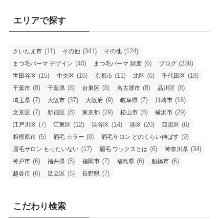
エリアで探す
(11)
(341)
(124)
さいたま市
その他
その他
(40)
(6)
(236)
まつ毛パーマ デザイン
まつ毛パーマ 頻度
ブログ
(15)
(16)
(11)
(6)
(18)
世田谷区
中央区
京都市
北区
千代田区
(8)
(8)
(8)
(8)
(8)
千葉市
千葉県
台東区
名古屋市
品川区
(7)
(37)
(9)
(7)
(16)
埼玉県
大阪市
大阪府
岐阜県
川崎市
(7)
(8)
(29)
(8)
(29)
文京区
新宿区
東京都
松山市
横浜市
(7)
(12)
(14)
(20)
(6)
江戸川区
江東区
渋谷区
港区
目黒区
(5)
(8)
(9)
相模原市
眉毛 カラー
眉毛サロン どのくらい伸ばす
(17)
(6)
(34)
眉毛サロン もったいない
眉毛 ワックスとは
神奈川県
(6)
(5)
(7)
(6)
(6)
神戸市
福井県
福岡市
福島県
船橋市
(6)
(5)
(7)
越谷市
足立区
長野県
こだわり検索