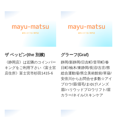
ザ ベッピン(the 別嬪)
グラーフ(Graf)
《静岡店》は近隣のコインパー
静岡/新静岡/日吉町/音羽町/春
キングをご利用下さい《富士宮
日町/柚木/東静岡/長沼/古庄/県
店住所》富士宮市杉田1415-6
総合運動場/県立美術館前/草薙/
安倍川からお問合せ多数☆アイ
ブロウ/眉/眉毛/まゆげ/メンズ
眉/ハリウッドブロウリフト/眉
カラー/ネイル/スキンケア