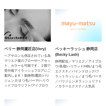
ベリー 静岡鷹匠店(Very)
ベッキーラッシュ 静岡店
(Becky Lash)
ヘアサロンも併設されている為
マツエク後のブローやヘアセッ
静岡駅近／マツエク／アイブロ
ト、カラーも可能です。２階で
ウ/美眉/ハリウッド/HBL/まつ毛
受付後アイラッシュフロアにご
エクステ／バインドロック/フ
案内します！新静岡/鷹匠/パリ
ラットラッシュ／まつ毛パーマ
ジェンヌ/まつ毛パーマ/ハリウ
／パリジェンヌラッシュリフト
ッドブロウリフト/アイブロウ
／カラーエクステ／人気店