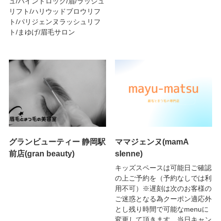
ュ/バインドロック/眉/ラッシュ
リフト/ハリウッドブロウリフ
ト/パリジェンヌラッシュリフ
ト/まゆげ/眉毛サロン
グランビューティー 静岡駅
ママジェンヌ(mamA
前店(gran beauty)
sIenne)
キッズスペースは可能日ご確認
の上ご予約を（予約なしでは利
用不可）※遅刻は次のお客様の
ご迷惑となる為クーポン適応外
とし残り時間で可能なmenuに
変更して頂きます。当日キャン