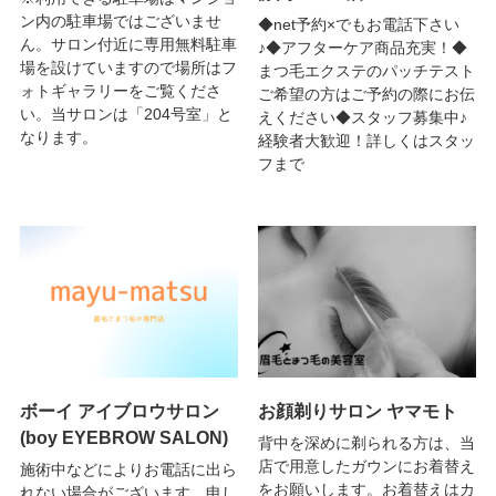
ン内の駐車場ではございませ
◆net予約×でもお電話下さい
ん。サロン付近に専用無料駐車
♪◆アフターケア商品充実！◆
場を設けていますので場所はフ
まつ毛エクステのパッチテスト
ォトギャラリーをご覧くださ
ご希望の方はご予約の際にお伝
い。当サロンは「204号室」と
えください◆スタッフ募集中♪
なります。
経験者大歓迎！詳しくはスタッ
フまで
ボーイ アイブロウサロン
お顔剃りサロン ヤマモト
(boy EYEBROW SALON)
背中を深めに剃られる方は、当
店で用意したガウンにお着替え
施術中などによりお電話に出ら
をお願いします。お着替えはカ
れない場合がございます。申し