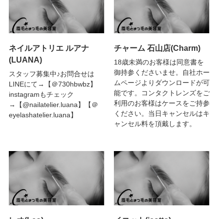
ネイルアトリエ ルアナ
チャーム 石山店(Charm)
(LUANA)
18歳未満のお客様は同意書を
御持参くださいませ。自社ホー
スタッフ募集中♪お問合せは
ムページよりダウンロードが可
LINEにて→【＠730hbwbz】
能です。コンタクトレンズをご
instagramもチェック
利用のお客様はケースをご持参
→【@nailatelier.luana】【＠
ください。当日キャンセルはキ
eyelashatelier.luana】
ャンセル料を頂戴します。