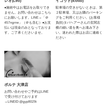
レオ(Leo)
イコット(icotto)
●施術中はお電話をお取りでき
駐車場の空きがないときは、第
ません。お問い合わせはこちら
２駐車場、又はお隣のパーキン
にお願いします。LINE→「＠
グをご利用ください。(お客様
457ngrne」（＠も含む）●お支
負担)タバヘアーさんの玄関左
払いは現金のみとなっておりま
横の細い道を奥へお進み下さ
す。ご了承くださいませ。
い。迷われた際はお店に連絡く
ださい
ポルテ 大津店
お問い合わせやご予約はLINE
で受け付けております
→LINEID:@gyp8029i