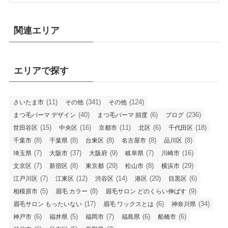
関連エリア
エリアで探す
(11)
(341)
(124)
さいたま市
その他
その他
(40)
(6)
(236)
まつ毛パーマ デザイン
まつ毛パーマ 頻度
ブログ
(15)
(16)
(11)
(6)
(18)
世田谷区
中央区
京都市
北区
千代田区
(8)
(8)
(8)
(8)
(8)
千葉市
千葉県
台東区
名古屋市
品川区
(7)
(37)
(9)
(7)
(16)
埼玉県
大阪市
大阪府
岐阜県
川崎市
(7)
(8)
(29)
(8)
(29)
文京区
新宿区
東京都
松山市
横浜市
(7)
(12)
(14)
(20)
(6)
江戸川区
江東区
渋谷区
港区
目黒区
(5)
(8)
(9)
相模原市
眉毛 カラー
眉毛サロン どのくらい伸ばす
(17)
(6)
(34)
眉毛サロン もったいない
眉毛 ワックスとは
神奈川県
(6)
(5)
(7)
(6)
(6)
神戸市
福井県
福岡市
福島県
船橋市