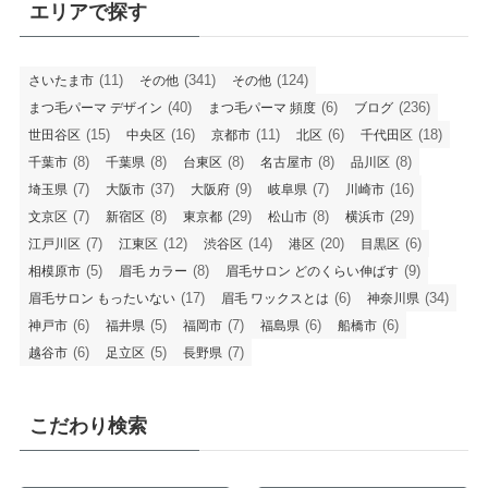
エリアで探す
(11)
(341)
(124)
さいたま市
その他
その他
(40)
(6)
(236)
まつ毛パーマ デザイン
まつ毛パーマ 頻度
ブログ
(15)
(16)
(11)
(6)
(18)
世田谷区
中央区
京都市
北区
千代田区
(8)
(8)
(8)
(8)
(8)
千葉市
千葉県
台東区
名古屋市
品川区
(7)
(37)
(9)
(7)
(16)
埼玉県
大阪市
大阪府
岐阜県
川崎市
(7)
(8)
(29)
(8)
(29)
文京区
新宿区
東京都
松山市
横浜市
(7)
(12)
(14)
(20)
(6)
江戸川区
江東区
渋谷区
港区
目黒区
(5)
(8)
(9)
相模原市
眉毛 カラー
眉毛サロン どのくらい伸ばす
(17)
(6)
(34)
眉毛サロン もったいない
眉毛 ワックスとは
神奈川県
(6)
(5)
(7)
(6)
(6)
神戸市
福井県
福岡市
福島県
船橋市
(6)
(5)
(7)
越谷市
足立区
長野県
こだわり検索