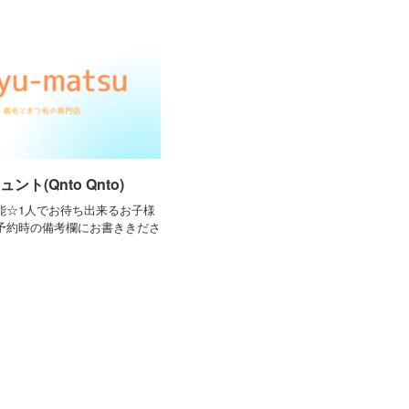
ント(Qnto Qnto)
能☆1人でお待ち出来るお子様
予約時の備考欄にお書ききださ