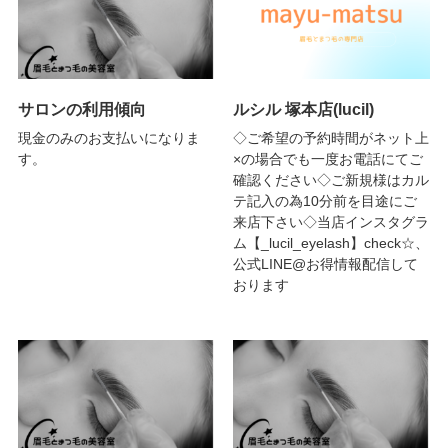
サロンの利用傾向
ルシル 塚本店(lucil)
現金のみのお支払いになりま
◇ご希望の予約時間がネット上
す。
×の場合でも一度お電話にてご
確認ください◇ご新規様はカル
テ記入の為10分前を目途にご
来店下さい◇当店インスタグラ
ム【_lucil_eyelash】check☆、
公式LINE@お得情報配信して
おります