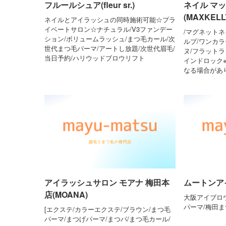
フルールシュア(fleur sr.)
ネイル マ
(MAXKELL
ネイルとアイラッシュの同時施術可能☆プラ
イベートサロン☆ナチュラル/V3ファンデー
/マグネットネ
ション/ボリュームラッシュ/まつ毛カール/次
ルプ/ワンカラ
世代まつ毛パーマ/アートし放題/次世代眉毛/
ヌ/フラットラ
当日予約/ハリウッドブロウリフト
インドロック
なる場合があ
アイラッシュサロン モアナ 梅田本
ムートンアイ(
店(MOANA)
大阪アイブロ
パーマ/梅田
[エクステ/カラーエクステ/ブラウン/まつ毛
パーマ/まつげパーマ/まつパ/まつ毛カール/