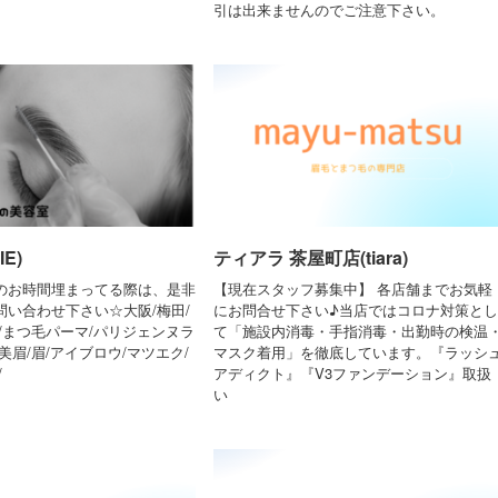
引は出来ませんのでご注意下さい。
E)
ティアラ 茶屋町店(tiara)
のお時間埋まってる際は、是非
【現在スタッフ募集中】 各店舗までお気軽
問い合わせ下さい☆大阪/梅田/
にお問合せ下さい♪当店ではコロナ対策とし
/まつ毛パーマ/パリジェンヌラ
て「施設内消毒・手指消毒・出勤時の検温
美眉/眉/アイブロウ/マツエク/
マスク着用」を徹底しています。『ラッシ
/
アディクト』『V3ファンデーション』取扱
い