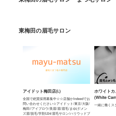
東梅田の眉毛サロン
アイドット梅田店(i.)
ホワイトカ
(White Came
全国で絶賛採用募集中☆☆店舗かIndeedでお
問い合わせください☆アイドット/東京/大阪/
一緒に働くス
梅田//アイブロウ/美眉/眉/眉毛/まゆげ/メン
ズ眉/脱毛/学割U24/眉毛サロン/ハリウッドブ