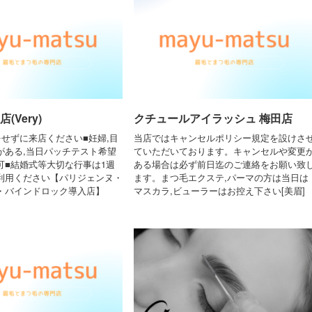
(Very)
クチュールアイラッシュ 梅田店
をせずに来店ください■妊婦,目
当店ではキャンセルポリシー規定を設けさ
がある,当日パッチテスト希望
ていただいております。キャンセルや変更
可■結婚式等大切な行事は1週
ある場合は必ず前日迄のご連絡をお願い致
利用ください【パリジェンヌ・
ます。まつ毛エクステ,パーマの方は当日は
・バインドロック導入店】
マスカラ,ビューラーはお控え下さい[美眉]