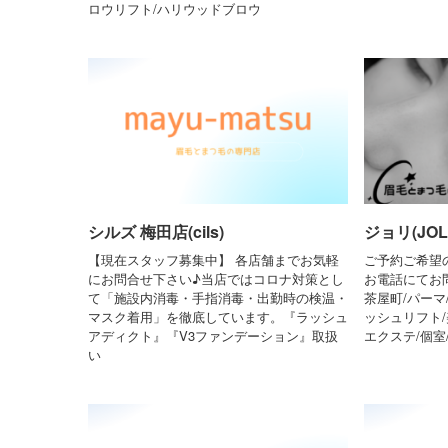
ロウリフト/ハリウッドブロウ
シルズ 梅田店(cils)
ジョリ(JOLI
【現在スタッフ募集中】 各店舗までお気軽
ご予約ご希望
にお問合せ下さい♪当店ではコロナ対策とし
お電話にてお
て「施設内消毒・手指消毒・出勤時の検温・
茶屋町/パーマ
マスク着用」を徹底しています。『ラッシュ
ッシュリフト/
アディクト』『V3ファンデーション』取扱
エクステ/個室
い