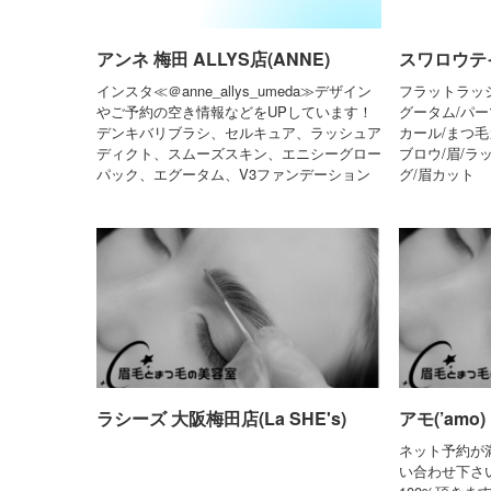
アンネ 梅田 ALLYS店(ANNE)
スワロウテイル(
インスタ≪＠anne_allys_umeda≫デザイン
フラットラッシ
やご予約の空き情報などをUPしています！
グータム/パー
デンキバリブラシ、セルキュア、ラッシュア
カール/まつ毛
ディクト、スムーズスキン、エニシーグロー
ブロウ/眉/ラ
パック、エグータム、V3ファンデーション
グ/眉カット
ラシーズ 大阪梅田店(La SHE's)
アモ(’amo)
ネット予約が
い合わせ下さ