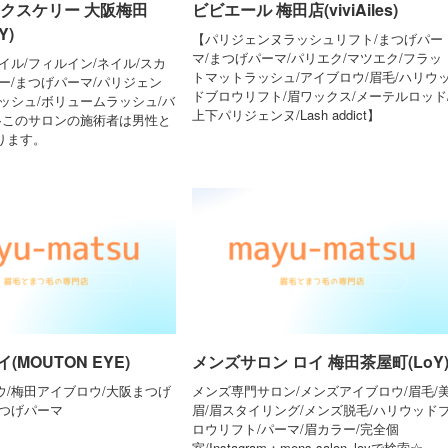
ックスケリー 大阪梅田
ビビエール 梅田店(viviAiles)
Y)
【パリジェンヌラッシュリフト/まつげパー
マ/まつげパーマ/パリエク/マツエク/フラッ
イル/フィルイン/ネイル/スカ
トマットラッシュ/アイブロウ/眉毛/ハリウ
ー/まつげパーマ/パリジェン
ドブロウリフト/眉ワックス/メーテルロッド
ッシュ/ボリュームラッシュ/バ
上下パリジェンヌ/Lash addict】
※このサロンの施術者は男性と
ります。
MOUTON EYE)
メンズサロン ロイ 梅田茶屋町(LoY
ウ/梅田アイブロウ/大阪まつげ
メンズ専門サロン/メンズアイブロウ/眉毛/
まつげパーマ
眉/眉スタイリング/メンズ脱毛/ハリウッド
ロウリフト/パーマ/眉カラー/完全個
室/Instagram：mens.salon_loyで検索☆