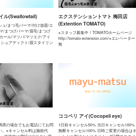
Swallowtail)
エクステンショントマト 梅田店
(Extention TOMATO)
ュ/まつ毛パーマ/付け放題/エ
マ/まつげパーマ/眉毛/まつげ
※スタッフ募集中！TOMATOホームページ
カール/マツパ/マツエク/アイ
http://tomato-extension.com/※エレベーター
ッシュアディクト/眉スタイリン
無
ココペリ アイ(Cocopeli eye)
満席の場合でもお電話にてお問
1日前キャンセル50% 当日キャンセル100%
い。※キャンセル料は施術代
無断キャンセル100% 日時ご変更の場合は