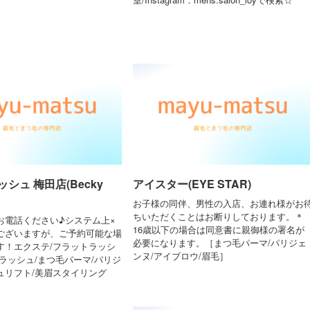
シュ 梅田店(Becky
アイスター(EYE STAR)
お子様の同伴、男性の入店、お連れ様がお
ちいただくことはお断りしております。＊
もお電話ください♪システム上×
16歳以下の場合は同意書に親御様の署名が
ございますが、ご予約可能な場
必要になります。［まつ毛パーマ/パリジェ
す！エクステ/フラットラッシ
ンヌ/アイブロウ/眉毛］
ラッシュ/まつ毛パーマ/パリジ
ュリフト/美眉スタイリング