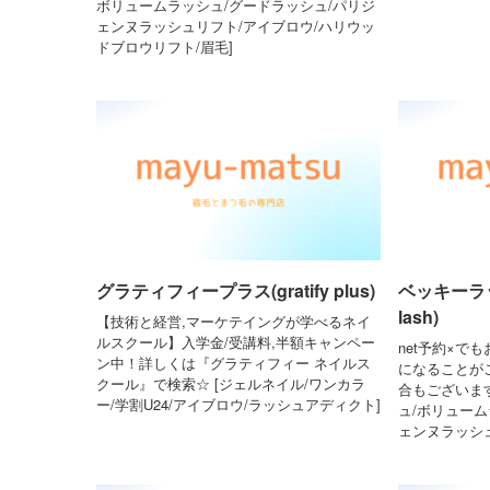
ボリュームラッシュ/グードラッシュ/パリジ
ェンヌラッシュリフト/アイブロウ/ハリウッ
ドブロウリフト/眉毛]
グラティフィープラス(gratify plus)
ベッキーラッ
lash)
【技術と経営,マーケテイングが学べるネイ
ルスクール】入学金/受講料,半額キャンペー
net予約×で
ン中！詳しくは『グラティフィー ネイルス
になることが
クール』で検索☆ [ジェルネイル/ワンカラ
合もございま
ー/学割U24/アイブロウ/ラッシュアディクト]
ュ/ボリューム
ェンヌラッシ