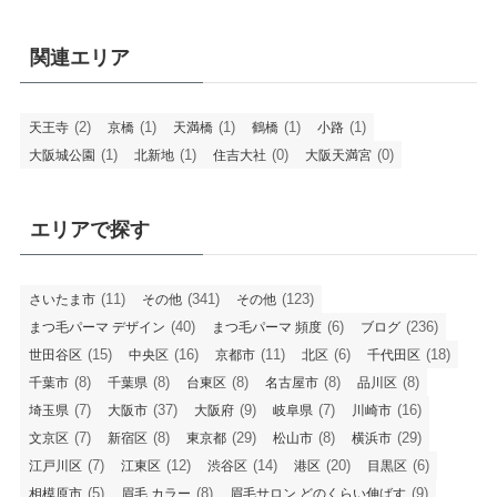
関連エリア
(2)
(1)
(1)
(1)
(1)
天王寺
京橋
天満橋
鶴橋
小路
(1)
(1)
(0)
(0)
大阪城公園
北新地
住吉大社
大阪天満宮
エリアで探す
(11)
(341)
(123)
さいたま市
その他
その他
(40)
(6)
(236)
まつ毛パーマ デザイン
まつ毛パーマ 頻度
ブログ
(15)
(16)
(11)
(6)
(18)
世田谷区
中央区
京都市
北区
千代田区
(8)
(8)
(8)
(8)
(8)
千葉市
千葉県
台東区
名古屋市
品川区
(7)
(37)
(9)
(7)
(16)
埼玉県
大阪市
大阪府
岐阜県
川崎市
(7)
(8)
(29)
(8)
(29)
文京区
新宿区
東京都
松山市
横浜市
(7)
(12)
(14)
(20)
(6)
江戸川区
江東区
渋谷区
港区
目黒区
(5)
(8)
(9)
相模原市
眉毛 カラー
眉毛サロン どのくらい伸ばす