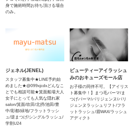
身で施術時間お待ち頂ける場合
のみ。
ジェネル(JENEL)
ビューティーアイラッシュ
みのおキューズモール店
スタッフ募集中★LINE予約始
めました★@099xjcdxどんなこ
お子様の同伴不可。【アイリス
とでも相談可能★箕面船場大人
ト募集中！】まつ毛パーマ/ま
女子にとっても人気な隠れ家
つげパーマ/パリジェンヌ/パリ
salon/箕面/吹田/北摂/池田/豊
ジェンヌラッシュリフト/フラ
中/彩都/緑地/フラットラッシ
ットラッシュ/眉WAX/ラッシュ
ュ/逆まつげ/シングルラッシュ/
アディクト
学割U24