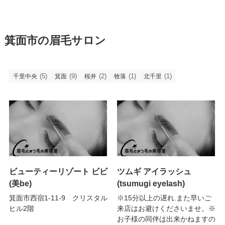
箕面市の眉毛サロン
(5)
(9)
(2)
(1)
(1)
千里中央
箕面
桜井
牧落
北千里
ビューティーリゾート ビビ
ツムギ アイラッシュ
(美be)
(tsumugi eyelash)
箕面市西宿1-11-9 クリスタル
※15分以上の遅れ.また早いご
ヒル2階
来店はお避けくださいませ。※
お子様の同伴は出来かねますの