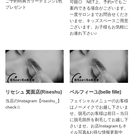
ご予約特典カラーチェンジ1色
可能◎ NET上、予約×でもご
プレゼント
案内できる場合がございます。
一度サロンまでお問合せくださ
いませ。キッズスペースご用意
ございます。お子様もお気軽に
お連れ下さい♪
リセシュ 箕面店(Riseshu)
ベルフィーユ(belle fille)
当店のInstagram【riseshu_】
フェイシャルメニューのお客様
check☆
はノーメイクでお越し下さいま
せ。脱毛のお客様は前日～当日
に脱毛箇所を剃毛してお越し下
さいませ。お店Instagramもネ
イル写真&お得な情報更新中