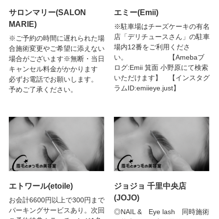
サロンマリー(SALON
エミー(Emii)
MARIE)
※駐車場はチーズケーキの有名
店「デリチュースさん」の駐車
※ご予約の時間に遅れられた場
場内12番をご利用くださ
合施術変更やご希望に添えない
い。 【Amebaブ
場合がございます※無断・当日
ログ:Emii 箕面 小野原にて検索
キャンセル料金がかかります
いただけます】 【インスタグ
必ずお電話でお願いします。
ラムID:emiieye.just】
予めご了承ください。
エトワール(etoile)
ジョジョ 千里中央店
(JOJO)
お会計6600円以上で300円まで
パーキングサービスあり。次回
◎NAIL & Eye lash 同時施術