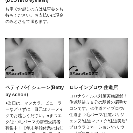
(DESTINO eyelash)
お車でお越しの方は駐車券をお
持ちください。お支払いは現金
のみとさせて頂きます。
ベティ バイ シェーン(Betty
ロレインブロウ 住道店
by schon)
コロナウイルス対策実施店舗！
住道駅徒歩８分の駅近の眉毛サ
●当日は、マスカラ、ビューラ
ロンです。≪住道アイブロウ/
ーなどせずに、目元はノーメイ
住道まつ毛パーマ/住道パリジ
クでお越しください。●まつエ
ェンヌ/住道マツエク/住道美眉/
ク/まつ毛パーマの講習受講者
ブロウラミネーション/ハリウ
募集中！【年末年始休業のお知