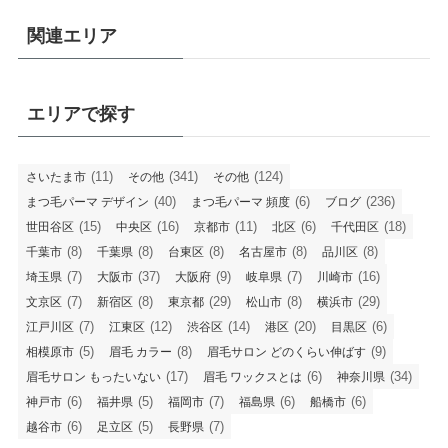
関連エリア
エリアで探す
(11)
(341)
(124)
さいたま市
その他
その他
(40)
(6)
(236)
まつ毛パーマ デザイン
まつ毛パーマ 頻度
ブログ
(15)
(16)
(11)
(6)
(18)
世田谷区
中央区
京都市
北区
千代田区
(8)
(8)
(8)
(8)
(8)
千葉市
千葉県
台東区
名古屋市
品川区
(7)
(37)
(9)
(7)
(16)
埼玉県
大阪市
大阪府
岐阜県
川崎市
(7)
(8)
(29)
(8)
(29)
文京区
新宿区
東京都
松山市
横浜市
(7)
(12)
(14)
(20)
(6)
江戸川区
江東区
渋谷区
港区
目黒区
(5)
(8)
(9)
相模原市
眉毛 カラー
眉毛サロン どのくらい伸ばす
(17)
(6)
(34)
眉毛サロン もったいない
眉毛 ワックスとは
神奈川県
(6)
(5)
(7)
(6)
(6)
神戸市
福井県
福岡市
福島県
船橋市
(6)
(5)
(7)
越谷市
足立区
長野県