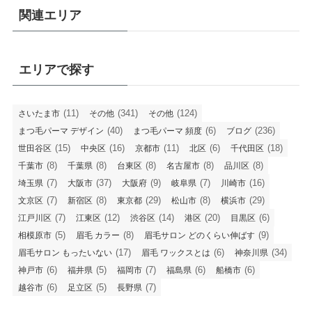
関連エリア
エリアで探す
(11)
(341)
(124)
さいたま市
その他
その他
(40)
(6)
(236)
まつ毛パーマ デザイン
まつ毛パーマ 頻度
ブログ
(15)
(16)
(11)
(6)
(18)
世田谷区
中央区
京都市
北区
千代田区
(8)
(8)
(8)
(8)
(8)
千葉市
千葉県
台東区
名古屋市
品川区
(7)
(37)
(9)
(7)
(16)
埼玉県
大阪市
大阪府
岐阜県
川崎市
(7)
(8)
(29)
(8)
(29)
文京区
新宿区
東京都
松山市
横浜市
(7)
(12)
(14)
(20)
(6)
江戸川区
江東区
渋谷区
港区
目黒区
(5)
(8)
(9)
相模原市
眉毛 カラー
眉毛サロン どのくらい伸ばす
(17)
(6)
(34)
眉毛サロン もったいない
眉毛 ワックスとは
神奈川県
(6)
(5)
(7)
(6)
(6)
神戸市
福井県
福岡市
福島県
船橋市
(6)
(5)
(7)
越谷市
足立区
長野県